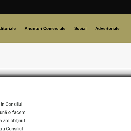
ditoriale
Anunturi Comerciale
Social
Advertoriale
l
reună o facem.
 26 am obţinut
ru Consiliul