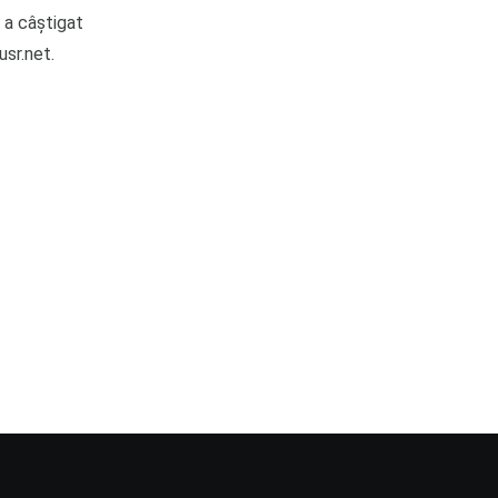
 a câştigat
usr.net.