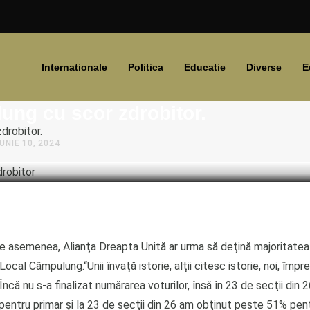
Internationale
Politica
Educatie
Diverse
E
asconi realeasă primar municipiu
ng cu scor zdrobitor.
drobitor.
IUNIE 10, 2024
Local Câmpulung.“Unii învaţă istorie, alţii citesc istorie, noi, împ
Încă nu s-a finalizat numărarea voturilor, însă în 23 de secţii din
entru primar şi la 23 de secţii din 26 am obţinut peste 51% pent