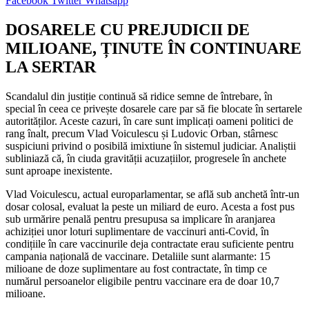
Facebook
Twitter
Whatsapp
DOSARELE CU PREJUDICII DE
MILIOANE, ȚINUTE ÎN CONTINUARE
LA SERTAR
Scandalul din justiție continuă să ridice semne de întrebare, în
special în ceea ce privește dosarele care par să fie blocate în sertarele
autorităților. Aceste cazuri, în care sunt implicați oameni politici de
rang înalt, precum Vlad Voiculescu și Ludovic Orban, stârnesc
suspiciuni privind o posibilă imixtiune în sistemul judiciar. Analiștii
subliniază că, în ciuda gravității acuzațiilor, progresele în anchete
sunt aproape inexistente.
Vlad Voiculescu, actual europarlamentar, se află sub anchetă într-un
dosar colosal, evaluat la peste un miliard de euro. Acesta a fost pus
sub urmărire penală pentru presupusa sa implicare în aranjarea
achiziției unor loturi suplimentare de vaccinuri anti-Covid, în
condițiile în care vaccinurile deja contractate erau suficiente pentru
campania națională de vaccinare. Detaliile sunt alarmante: 15
milioane de doze suplimentare au fost contractate, în timp ce
numărul persoanelor eligibile pentru vaccinare era de doar 10,7
milioane.