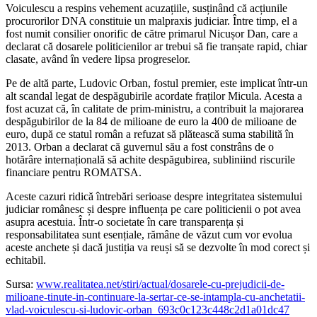
Voiculescu a respins vehement acuzațiile, susținând că acțiunile
procurorilor DNA constituie un malpraxis judiciar. Între timp, el a
fost numit consilier onorific de către primarul Nicușor Dan, care a
declarat că dosarele politicienilor ar trebui să fie tranșate rapid, chiar
clasate, având în vedere lipsa progreselor.
Pe de altă parte, Ludovic Orban, fostul premier, este implicat într-un
alt scandal legat de despăgubirile acordate fraților Micula. Acesta a
fost acuzat că, în calitate de prim-ministru, a contribuit la majorarea
despăgubirilor de la 84 de milioane de euro la 400 de milioane de
euro, după ce statul român a refuzat să plătească suma stabilită în
2013. Orban a declarat că guvernul său a fost constrâns de o
hotărâre internațională să achite despăgubirea, subliniind riscurile
financiare pentru ROMATSA.
Aceste cazuri ridică întrebări serioase despre integritatea sistemului
judiciar românesc și despre influența pe care politicienii o pot avea
asupra acestuia. Într-o societate în care transparența și
responsabilitatea sunt esențiale, rămâne de văzut cum vor evolua
aceste anchete și dacă justiția va reuși să se dezvolte în mod corect și
echitabil.
Sursa:
www.realitatea.net/stiri/actual/dosarele-cu-prejudicii-de-
milioane-tinute-in-continuare-la-sertar-ce-se-intampla-cu-anchetatii-
vlad-voiculescu-si-ludovic-orban_693c0c123c448c2d1a01dc47