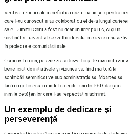
Vestea trecerii sale în neființă a căzut ca un șoc pentru cei
care l-au cunoscut și au colaborat cu el de-a lungul carierei
sale. Dumitru Chiru a fost nu doar un lider politic, ci și un
susținător fervent al dezvoltării locale, implicându-se activ
în proiectele comunității sale.
Comuna Lumina, pe care a condus-o timp de mai mulți ani, a
beneficiat de inițiativele și viziunea sa, fiind martoră la
schimbări semnificative sub administrația sa. Moartea sa
lasă un gol imens în rândul colegilor săi din PSD, dar și în
inimile cetățenilor care l-au respectat și admirat.
Un exemplu de dedicare și
perseverență
Cariera lui Dumitru Chiru reprezintă un exemplu de dedicare