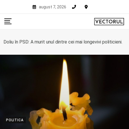
Skip
august 7, 2026
to
content
Doliu în PSD: A murit unul dintre cei mai longevivi politicieni.
POLITICA