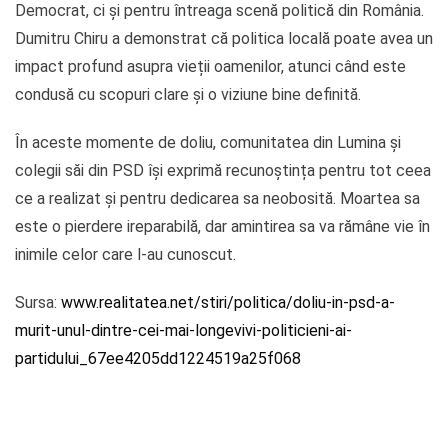
Democrat, ci și pentru întreaga scenă politică din România.
Dumitru Chiru a demonstrat că politica locală poate avea un
impact profund asupra vieții oamenilor, atunci când este
condusă cu scopuri clare și o viziune bine definită.
În aceste momente de doliu, comunitatea din Lumina și
colegii săi din PSD își exprimă recunoștința pentru tot ceea
ce a realizat și pentru dedicarea sa neobosită. Moartea sa
este o pierdere ireparabilă, dar amintirea sa va rămâne vie în
inimile celor care l-au cunoscut.
Sursa:
www.realitatea.net/stiri/politica/doliu-in-psd-a-
murit-unul-dintre-cei-mai-longevivi-politicieni-ai-
partidului_67ee4205dd1224519a25f068