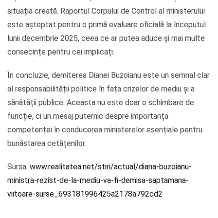
situația creată. Raportul Corpului de Control al ministerului
este așteptat pentru o primă evaluare oficială la începutul
lunii decembrie 2025, ceea ce ar putea aduce și mai multe
consecințe pentru cei implicați.
În concluzie, demiterea Dianei Buzoianu este un semnal clar
al responsabilității politice în fața crizelor de mediu și a
sănătății publice. Aceasta nu este doar o schimbare de
funcție, ci un mesaj puternic despre importanța
competenței în conducerea ministerelor esențiale pentru
bunăstarea cetățenilor.
Sursa:
www.realitatea.net/stiri/actual/diana-buzoianu-
ministra-rezist-de-la-mediu-va-fi-demisa-saptamana-
viitoare-surse_693181996425a2178a792cd2