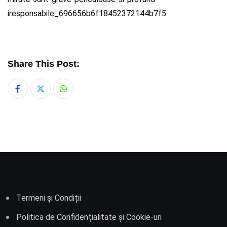
iresponsabile_696656b6f18452372144b7f5
Share This Post:
Whatsapp
Termeni și Condiții
Politica de Confidențialitate și Cookie-uri