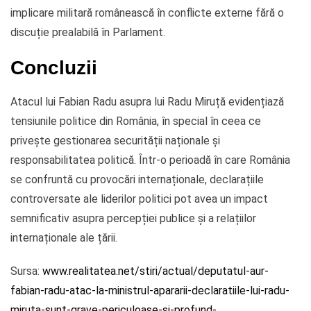
implicare militară românească în conflicte externe fără o
discuție prealabilă în Parlament.
Concluzii
Atacul lui Fabian Radu asupra lui Radu Miruță evidențiază
tensiunile politice din România, în special în ceea ce
privește gestionarea securității naționale și
responsabilitatea politică. Într-o perioadă în care România
se confruntă cu provocări internaționale, declarațiile
controversate ale liderilor politici pot avea un impact
semnificativ asupra percepției publice și a relațiilor
internaționale ale țării.
Sursa:
www.realitatea.net/stiri/actual/deputatul-aur-
fabian-radu-atac-la-ministrul-apararii-declaratiile-lui-radu-
miruta-sunt-grave-periculoase-si-profund-