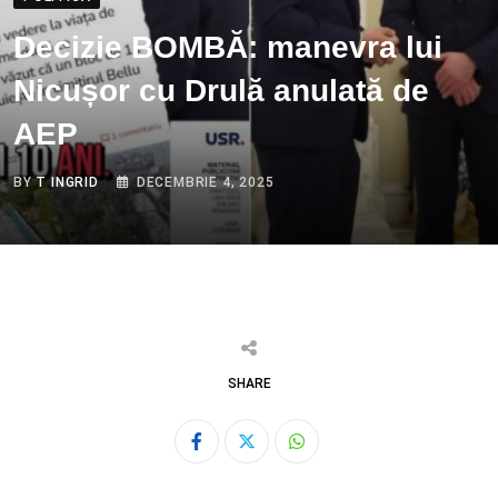
Decizie BOMBĂ: manevra lui
Nicușor cu Drulă anulată de
AEP
BY
T INGRID
DECEMBRIE 4, 2025
SHARE
Whatsapp