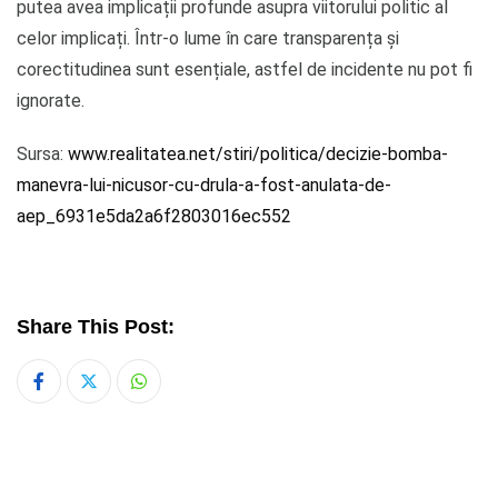
putea avea implicații profunde asupra viitorului politic al
celor implicați. Într-o lume în care transparența și
corectitudinea sunt esențiale, astfel de incidente nu pot fi
ignorate.
Sursa:
www.realitatea.net/stiri/politica/decizie-bomba-
manevra-lui-nicusor-cu-drula-a-fost-anulata-de-
aep_6931e5da2a6f2803016ec552
Share This Post:
Whatsapp