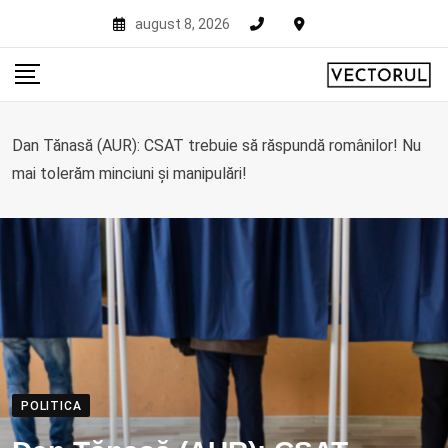
Skip
august 8, 2026
to
content
Dan Tănasă (AUR): CSAT trebuie să răspundă românilor! Nu
mai tolerăm minciuni și manipulări!
POLITICA