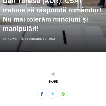
Dan Tănasă (AUR): CSAT
trebuie să răspundă românilor!
Nu mai tolerăm minciuni și
manipulări!
BY
ADMIN
FEBRUARIE 18, 2025
SHARE
Whatsapp