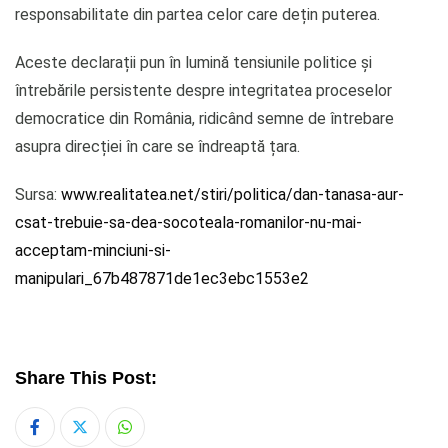
responsabilitate din partea celor care dețin puterea.
Aceste declarații pun în lumină tensiunile politice și
întrebările persistente despre integritatea proceselor
democratice din România, ridicând semne de întrebare
asupra direcției în care se îndreaptă țara.
Sursa:
www.realitatea.net/stiri/politica/dan-tanasa-aur-
csat-trebuie-sa-dea-socoteala-romanilor-nu-mai-
acceptam-minciuni-si-
manipulari_67b487871de1ec3ebc1553e2
Share This Post:
Whatsapp