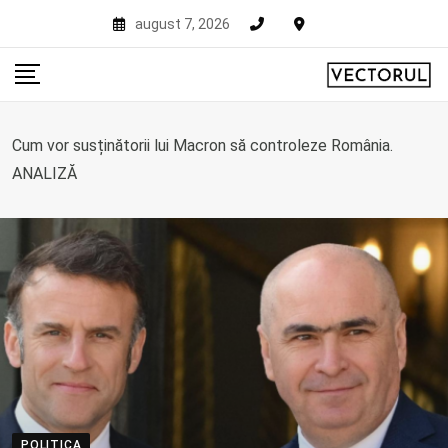
Skip
august 7, 2026
to
content
Cum vor susținătorii lui Macron să controleze România.
ANALIZĂ
POLITICA