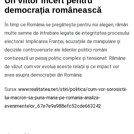
Un viitor incert pentru
democrația românească
În timp ce România se pregătește pentru noi alegeri, rămân
multe semne de întrebare legate de integritatea procesului
electoral. Implicarea Franței, acuzațiile de manipulare și
deciziile controversate ale liderilor politici români
conturează un peisaj politic complex și tensionat. Rămâne
de văzut cum vor evolua aceste relații și ce impact vor
avea asupra democrației din România.
Sursa:
www.realitatea.net/stiri/politica/cum-vor-sorosistii-
lui-macron-sa-puna-mana-pe-romania-analiza-
evenimentelor_67e7e9a988efc52cde663242