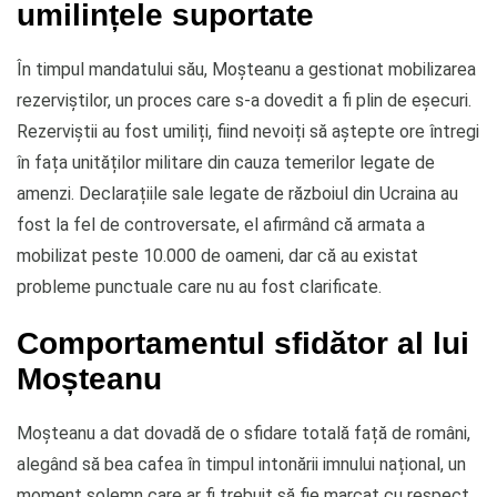
umilințele suportate
În timpul mandatului său, Moșteanu a gestionat mobilizarea
rezerviștilor, un proces care s-a dovedit a fi plin de eșecuri.
Rezerviștii au fost umiliți, fiind nevoiți să aștepte ore întregi
în fața unităților militare din cauza temerilor legate de
amenzi. Declarațiile sale legate de războiul din Ucraina au
fost la fel de controversate, el afirmând că armata a
mobilizat peste 10.000 de oameni, dar că au existat
probleme punctuale care nu au fost clarificate.
Comportamentul sfidător al lui
Moșteanu
Moșteanu a dat dovadă de o sfidare totală față de români,
alegând să bea cafea în timpul intonării imnului național, un
moment solemn care ar fi trebuit să fie marcat cu respect.