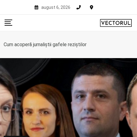
Skip
august 6, 2026
to
content
Cum acoperă jurnaliștii gafele reziștilor