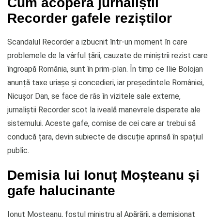
Cum acoperă jurnaliștii
Recorder gafele reziștilor
Scandalul Recorder a izbucnit într-un moment în care
problemele de la vârful țării, cauzate de miniștrii rezist care
îngroapă România, sunt în prim-plan. În timp ce Ilie Bolojan
anunță taxe uriașe și concedieri, iar președintele României,
Nicușor Dan, se face de râs în vizitele sale externe,
jurnaliștii Recorder scot la iveală manevrele disperate ale
sistemului. Aceste gafe, comise de cei care ar trebui să
conducă țara, devin subiecte de discuție aprinsă în spațiul
public.
Demisia lui Ionuț Moșteanu și
gafe halucinante
Ionuț Moșteanu, fostul ministru al Apărării, a demisionat