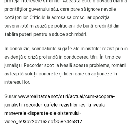
proteja interesele străinilor. Aceasta este o dovadă clară a
priorităților guvernului său, care pare să ignore nevoile
cetățenilor. Criticile la adresa sa cresc, iar opoziția
suveranistă mizează pe politicienii de bună-credință din
tabăra puterii pentru a aduce schimbări.
În concluzie, scandalurile și gafe ale miniștrilor rezist pun în
evidență o criză profundă în conducerea țării. În timp ce
jurnaliștii Recorder scot la iveală aceste probleme, românii
așteaptă soluții concrete și lideri care să acționeze în
interesul lor.
Sursa:
www.realitatea.net/stiri/actual/cum-acopera-
jurnalistii-recorder-gafele-rezistilor-ies-la-iveala-
manevrele-disperate-ale-sistemului-
video_693b22021a3ccf358e446812