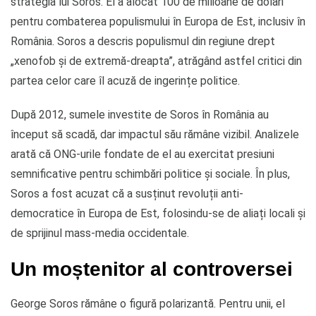
strategia lui Soros. El a alocat 100 de milioane de dolari
pentru combaterea populismului în Europa de Est, inclusiv în
România. Soros a descris populismul din regiune drept
„xenofob și de extremă-dreapta”, atrăgând astfel critici din
partea celor care îl acuză de ingerințe politice.
După 2012, sumele investite de Soros în România au
început să scadă, dar impactul său rămâne vizibil. Analizele
arată că ONG-urile fondate de el au exercitat presiuni
semnificative pentru schimbări politice și sociale. În plus,
Soros a fost acuzat că a susținut revoluții anti-
democratice în Europa de Est, folosindu-se de aliați locali și
de sprijinul mass-media occidentale.
Un moștenitor al controversei
George Soros rămâne o figură polarizantă. Pentru unii, el