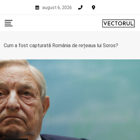
Skip
august 6, 2026
to
content
Cum a fost capturată România de rețeaua lui Soros?