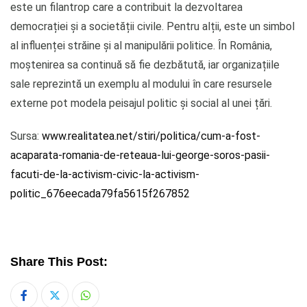
este un filantrop care a contribuit la dezvoltarea
democrației și a societății civile. Pentru alții, este un simbol
al influenței străine și al manipulării politice. În România,
moștenirea sa continuă să fie dezbătută, iar organizațiile
sale reprezintă un exemplu al modului în care resursele
externe pot modela peisajul politic și social al unei țări.
Sursa:
www.realitatea.net/stiri/politica/cum-a-fost-
acaparata-romania-de-reteaua-lui-george-soros-pasii-
facuti-de-la-activism-civic-la-activism-
politic_676eecada79fa5615f267852
Share This Post:
Whatsapp