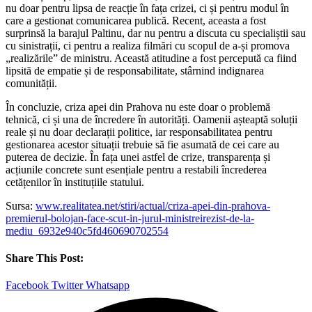
nu doar pentru lipsa de reacție în fața crizei, ci și pentru modul în
care a gestionat comunicarea publică. Recent, aceasta a fost
surprinsă la barajul Paltinu, dar nu pentru a discuta cu specialiștii sau
cu sinistrații, ci pentru a realiza filmări cu scopul de a-și promova
„realizările” de ministru. Această atitudine a fost percepută ca fiind
lipsită de empatie și de responsabilitate, stârnind indignarea
comunității.
În concluzie, criza apei din Prahova nu este doar o problemă
tehnică, ci și una de încredere în autorități. Oamenii așteaptă soluții
reale și nu doar declarații politice, iar responsabilitatea pentru
gestionarea acestor situații trebuie să fie asumată de cei care au
puterea de decizie. În fața unei astfel de crize, transparența și
acțiunile concrete sunt esențiale pentru a restabili încrederea
cetățenilor în instituțiile statului.
Sursa:
www.realitatea.net/stiri/actual/criza-apei-din-prahova-
premierul-bolojan-face-scut-in-jurul-ministreirezist-de-la-
mediu_6932e940c5fd460690702554
Share This Post:
Facebook
Twitter
Whatsapp