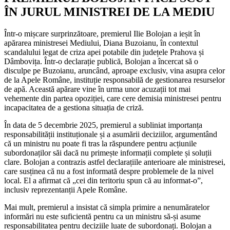
ÎN JURUL MINISTREI DE LA MEDIU
Într-o mișcare surprinzătoare, premierul Ilie Bolojan a ieșit în
apărarea ministresei Mediului, Diana Buzoianu, în contextul
scandalului legat de criza apei potabile din județele Prahova și
Dâmbovița. Într-o declarație publică, Bolojan a încercat să o
disculpe pe Buzoianu, aruncând, aproape exclusiv, vina asupra celor
de la Apele Române, instituție responsabilă de gestionarea resurselor
de apă. Această apărare vine în urma unor acuzații tot mai
vehemente din partea opoziției, care cere demisia ministresei pentru
incapacitatea de a gestiona situația de criză.
În data de 5 decembrie 2025, premierul a subliniat importanța
responsabilității instituționale și a asumării deciziilor, argumentând
că un ministru nu poate fi tras la răspundere pentru acțiunile
subordonaților săi dacă nu primește informații complete și soluții
clare. Bolojan a contrazis astfel declarațiile anterioare ale ministresei,
care susținea că nu a fost informată despre problemele de la nivel
local. El a afirmat că „cei din teritoriu spun că au informat-o”,
inclusiv reprezentanții Apele Române.
Mai mult, premierul a insistat că simpla primire a nenumăratelor
informări nu este suficientă pentru ca un ministru să-și asume
responsabilitatea pentru deciziile luate de subordonați. Bolojan a