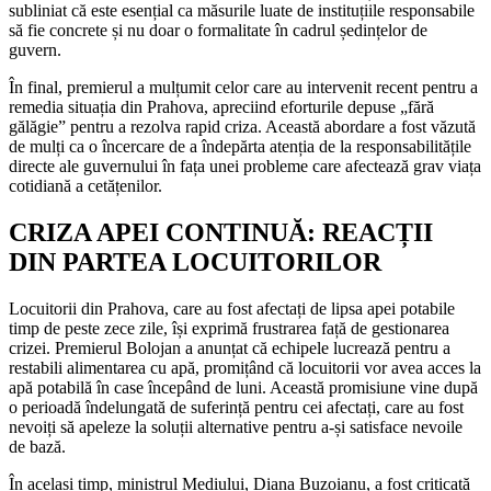
subliniat că este esențial ca măsurile luate de instituțiile responsabile
să fie concrete și nu doar o formalitate în cadrul ședințelor de
guvern.
În final, premierul a mulțumit celor care au intervenit recent pentru a
remedia situația din Prahova, apreciind eforturile depuse „fără
gălăgie” pentru a rezolva rapid criza. Această abordare a fost văzută
de mulți ca o încercare de a îndepărta atenția de la responsabilitățile
directe ale guvernului în fața unei probleme care afectează grav viața
cotidiană a cetățenilor.
CRIZA APEI CONTINUĂ: REACȚII
DIN PARTEA LOCUITORILOR
Locuitorii din Prahova, care au fost afectați de lipsa apei potabile
timp de peste zece zile, își exprimă frustrarea față de gestionarea
crizei. Premierul Bolojan a anunțat că echipele lucrează pentru a
restabili alimentarea cu apă, promițând că locuitorii vor avea acces la
apă potabilă în case începând de luni. Această promisiune vine după
o perioadă îndelungată de suferință pentru cei afectați, care au fost
nevoiți să apeleze la soluții alternative pentru a-și satisface nevoile
de bază.
În același timp, ministrul Mediului, Diana Buzoianu, a fost criticată