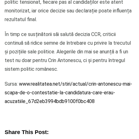
politic tensionat, fiecare pas al candidaților este atent
monitorizat, iar orice decizie sau declarație poate influența
rezultatul final.
În timp ce susținătorii săi salută decizia CCR, criticii
continuă să ridice semne de întrebare cu privire la trecutul
și pozițiile sale politice. Alegerile din mai se anunță a fi un
test nu doar pentru Crin Antonescu, ci și pentru întregul
sistem politic românesc.
Sursa:
www.realitatea.net/stiri/actual/crin-antonescu-mai-
scapa-de-o-contestatie-la-candidatura-care-erau-
acuzatiile_67d2eb3994bdb9100f0bc408
Share This Post: