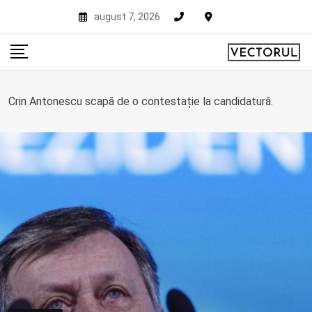
Skip
august 7, 2026
to
content
Crin Antonescu scapă de o contestație la candidatură.