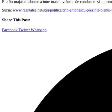
El a încurajat colaborarea între toate nivelurile de conducere și a prom
Sursa:
www.realitatea.net/stiri/politica/crin-antonescu-prezinta-pla
Share This Post:
Facebook
Twitter
Whatsapp