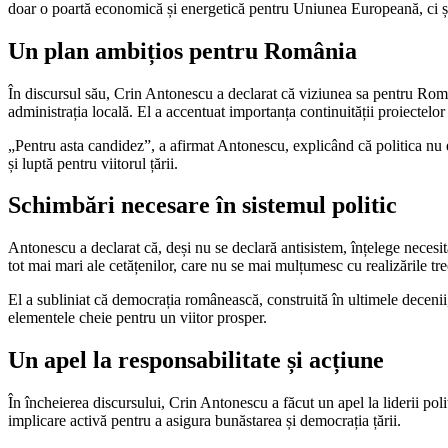
doar o poartă economică și energetică pentru Uniunea Europeană, ci și 
Un plan ambițios pentru România
În discursul său, Crin Antonescu a declarat că viziunea sa pentru Româ
administrația locală. El a accentuat importanța continuității proiectelor
„Pentru asta candidez”, a afirmat Antonescu, explicând că politica nu este
și luptă pentru viitorul țării.
Schimbări necesare în sistemul politic
Antonescu a declarat că, deși nu se declară antisistem, înțelege necesit
tot mai mari ale cetățenilor, care nu se mai mulțumesc cu realizările tre
El a subliniat că democrația românească, construită în ultimele decenii, 
elementele cheie pentru un viitor prosper.
Un apel la responsabilitate și acțiune
În încheierea discursului, Crin Antonescu a făcut un apel la liderii polit
implicare activă pentru a asigura bunăstarea și democrația țării.