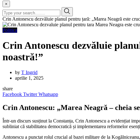
×
Crin Antonescu dezvăluie planul pentru țară: „Marea Neagră este cruci
Politica
Crin Antonescu dezvăluie planul
noastră!”
by
T Ingrid
aprilie 1, 2025
share
Facebook
Twitter
Whatsapp
Crin Antonescu: „Marea Neagră – cheia secu
Într-un discurs susținut la Constanța, Crin Antonescu a evidențiat impo
subliniat că stabilitatea democratică și implementarea reformelor esenția
Antonescu a punctat rolul crucial al bazei militare de la Kogălniceanu,