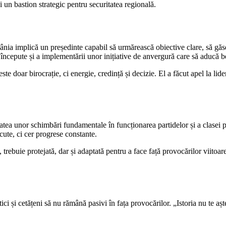
un bastion strategic pentru securitatea regională.
nia implică un președinte capabil să urmărească obiective clare, să găsea
 începute și a implementării unor inițiative de anvergură care să aducă ben
 doar birocrație, ci energie, credință și decizie. El a făcut apel la lider
atea unor schimbări fundamentale în funcționarea partidelor și a clasei p
cute, ci cer progrese constante.
trebuie protejată, dar și adaptată pentru a face față provocărilor viitoare.
ici și cetățeni să nu rămână pasivi în fața provocărilor. „Istoria nu te aș