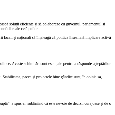
scă soluții eficiente și să colaboreze cu guvernul, parlamentul și
eficii reale cetățenilor.
ii locali și naționali să înțeleagă că politica înseamnă implicare activă
olitice. Aceste schimbări sunt esențiale pentru a răspunde așteptărilor
 Stabilitatea, pacea și proiectele bine gândite sunt, în opinia sa,
teaptă”, a spus el, subliniind că este nevoie de decizii curajoase și de o