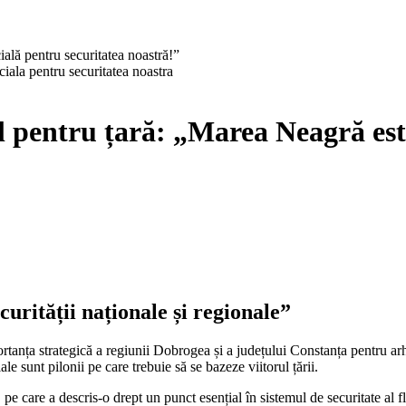
ală pentru securitatea noastră!”
 pentru țară: „Marea Neagră este
rității naționale și regionale”
rtanța strategică a regiunii Dobrogea și a județului Constanța pentru ar
le sunt pilonii pe care trebuie să se bazeze viitorul țării.
 pe care a descris-o drept un punct esențial în sistemul de securitate a