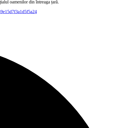
ialul oamenilor din întreaga țară.
be249e15d7f3a1d5f5a24