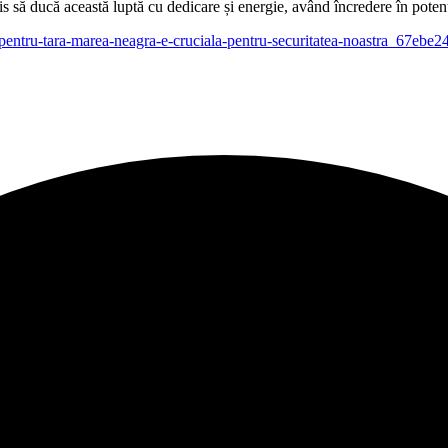
is să ducă această luptă cu dedicare și energie, având încredere în potenț
nul-pentru-tara-marea-neagra-e-cruciala-pentru-securitatea-noastra_67e