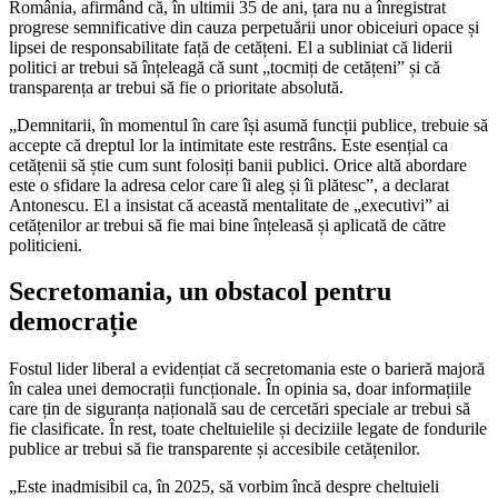
România, afirmând că, în ultimii 35 de ani, țara nu a înregistrat
progrese semnificative din cauza perpetuării unor obiceiuri opace și
lipsei de responsabilitate față de cetățeni. El a subliniat că liderii
politici ar trebui să înțeleagă că sunt „tocmiți de cetățeni” și că
transparența ar trebui să fie o prioritate absolută.
„Demnitarii, în momentul în care își asumă funcții publice, trebuie să
accepte că dreptul lor la intimitate este restrâns. Este esențial ca
cetățenii să știe cum sunt folosiți banii publici. Orice altă abordare
este o sfidare la adresa celor care îi aleg și îi plătesc”, a declarat
Antonescu. El a insistat că această mentalitate de „executivi” ai
cetățenilor ar trebui să fie mai bine înțeleasă și aplicată de către
politicieni.
Secretomania, un obstacol pentru
democrație
Fostul lider liberal a evidențiat că secretomania este o barieră majoră
în calea unei democrații funcționale. În opinia sa, doar informațiile
care țin de siguranța națională sau de cercetări speciale ar trebui să
fie clasificate. În rest, toate cheltuielile și deciziile legate de fondurile
publice ar trebui să fie transparente și accesibile cetățenilor.
„Este inadmisibil ca, în 2025, să vorbim încă despre cheltuieli