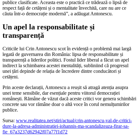
publice clasificate. Aceasta este o practică ce trădează o lipsă de
respect față de cetățeni și o mentalitate învechită, care nu are ce
căuta într-o democrație modernă”, a adăugat Antonescu.
Un apel la responsabilitate și
transparență
Criticile lui Crin Antonescu scot în evidență o problemă mai largă
legată de guvernarea din România: lipsa de responsabilitate și
transparență a liderilor politici. Fostul lider liberal a făcut un apel
indirect la schimbarea acestei mentalități, subliniind că progresul
unei țări depinde de relația de încredere dintre conducători și
cetățeni.
Prin aceste declarații, Antonescu a reușit să atragă atenția asupra
unei teme sensibile, dar esențiale pentru viitorul democrației
românești. Rămâne de văzut dacă aceste critici vor genera schimbări
concrete sau vor rămâne doar o altă voce în corul nemulțumirilor
publice.
Sursa:
www.realitatea.net/stiri/actual/crin-antonescu-val-de-critici-
dure-la-adresa-administratiei-iohannis-ma-scandalizeaza-firar-sa-
fie_67a3237d62942f07a77f1d72