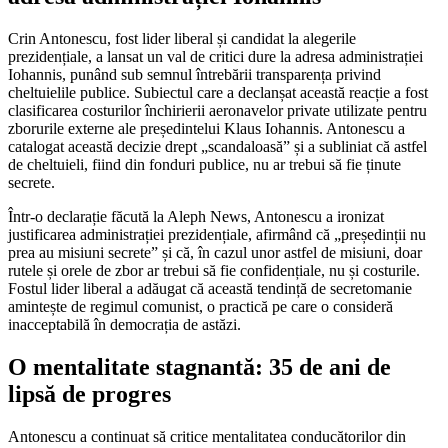
Crin Antonescu, fost lider liberal și candidat la alegerile
prezidențiale, a lansat un val de critici dure la adresa administrației
Iohannis, punând sub semnul întrebării transparența privind
cheltuielile publice. Subiectul care a declanșat această reacție a fost
clasificarea costurilor închirierii aeronavelor private utilizate pentru
zborurile externe ale președintelui Klaus Iohannis. Antonescu a
catalogat această decizie drept „scandaloasă” și a subliniat că astfel
de cheltuieli, fiind din fonduri publice, nu ar trebui să fie ținute
secrete.
Într-o declarație făcută la Aleph News, Antonescu a ironizat
justificarea administrației prezidențiale, afirmând că „președinții nu
prea au misiuni secrete” și că, în cazul unor astfel de misiuni, doar
rutele și orele de zbor ar trebui să fie confidențiale, nu și costurile.
Fostul lider liberal a adăugat că această tendință de secretomanie
amintește de regimul comunist, o practică pe care o consideră
inacceptabilă în democrația de astăzi.
O mentalitate stagnantă: 35 de ani de
lipsă de progres
Antonescu a continuat să critice mentalitatea conducătorilor din