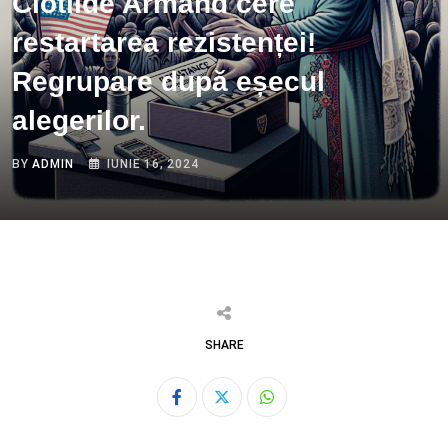
Clotilde Armand cere
restartarea rezistenței!
Regrupare după eșecul
alegerilor.
BY
ADMIN
IUNIE 16, 2024
SHARE
Whatsapp