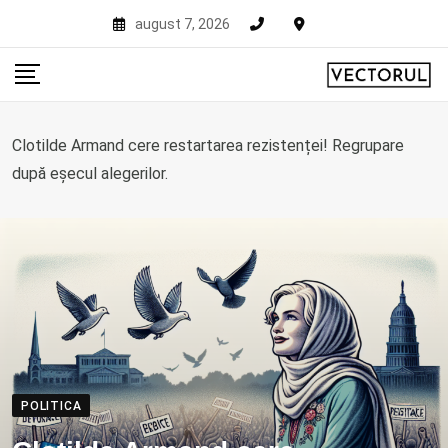
Skip
august 7, 2026
to
content
Clotilde Armand cere restartarea rezistenței! Regrupare
după eșecul alegerilor.
POLITICA