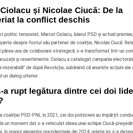
Ciolacu și Nicolae Ciucă: De la
riat la conflict deschis
t politic tensionat, Marcel Ciolacu, liderul PSD și actual premier
nșante despre fostul său partener de coaliție, Nicolae Ciucă. Rela
ial părea una de colaborare strategică, s-a transformat într-un con
cuzații și resentimente. Ciolacu a catalogat campania electorală
 mizerabilă” de după Revoluție, subliniind că anumite acțiuni ale
 un dialog ulterior.
-a rupt legătura dintre cei doi lide
?
 coaliției PSD-PNL în 2021, cei doi politicieni au împărțit cond
r la un moment dat s-a vehiculat ideea unei echipe Ciucă-președin
i, în pragul alegerilor prezidențiale din 2024, relația lor s-a deter