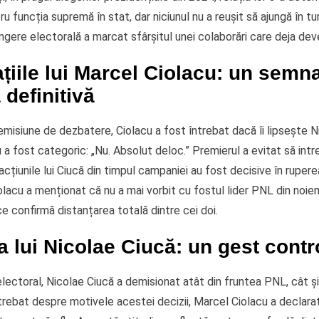
u funcția supremă în stat, dar niciunul nu a reușit să ajungă în tur
gere electorală a marcat sfârșitul unei colaborări care deja deve
țiile lui Marcel Ciolacu: un semn
 definitivă
 emisiune de dezbatere, Ciolacu a fost întrebat dacă îi lipsește N
a fost categoric: „Nu. Absolut deloc.” Premierul a evitat să intre 
 acțiunile lui Ciucă din timpul campaniei au fost decisive în ruperea
lacu a menționat că nu a mai vorbit cu fostul lider PNL din noie
e confirmă distanțarea totală dintre cei doi.
 lui Nicolae Ciucă: un gest contr
lectoral, Nicolae Ciucă a demisionat atât din fruntea PNL, cât și
rebat despre motivele acestei decizii, Marcel Ciolacu a declarat