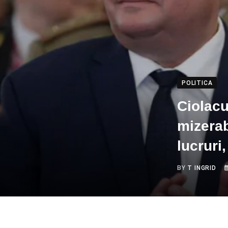
POLITICA
Ciolacu
mizerab
lucruri
BY
T INGRID