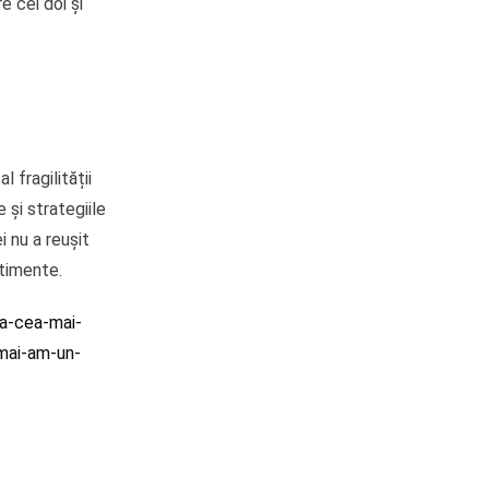
e cei doi și
 fragilității
 și strategiile
i nu a reușit
ntimente.
ca-cea-mai-
mai-am-un-