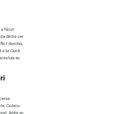
, a făcut
ția dintre cei
flict deschis,
 a lui Ciucă
 acestuia au
ri
ucerea
te, Ciolacu-
iorat. Ambii au