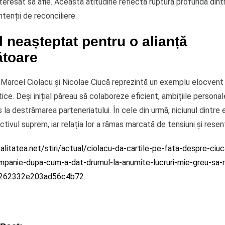
nteresat să afle. Această atitudine reflectă ruptura profundă dintr
intenții de reconciliere.
l neașteptat pentru o alianță
ătoare
 Marcel Ciolacu și Nicolae Ciucă reprezintă un exemplu elocvent al
itice. Deși inițial păreau să colaboreze eficient, ambițiile personale
s la destrămarea parteneriatului. În cele din urmă, niciunul dintre e
ctivul suprem, iar relația lor a rămas marcată de tensiuni și rese
litatea.net/stiri/actual/ciolacu-da-cartile-pe-fata-despre-ciu
mpanie-dupa-cum-a-dat-drumul-la-anumite-lucruri-mie-greu-sa-
0262332e203ad56c4b72