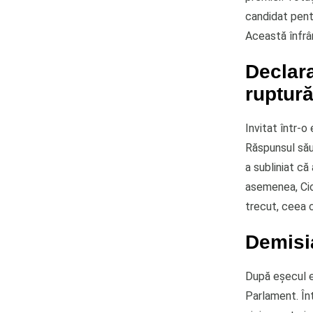
candidat pentr
Această înfrân
Declara
ruptură
Invitat într-o
Răspunsul său 
a subliniat că
asemenea, Cio
trecut, ceea c
Demisia
După eșecul e
Parlament. Înt