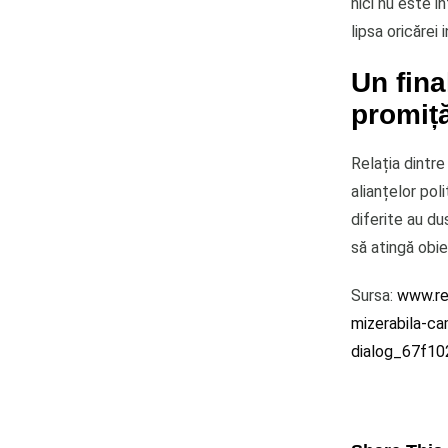
nici nu este i
lipsa oricărei 
Un fina
promiț
Relația dintre
alianțelor pol
diferite au du
să atingă obie
Sursa:
www.rea
mizerabila-ca
dialog_67f1