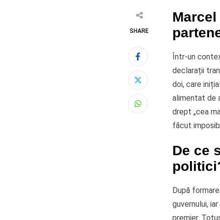
Marcel 
partene
SHARE
Într-un contex
declarații tra
doi, care iniț
alimentat de a
Whatsapp
drept „cea mai
făcut imposibil
De ce s
politici
După formarea
guvernului, ia
premier. Totuș