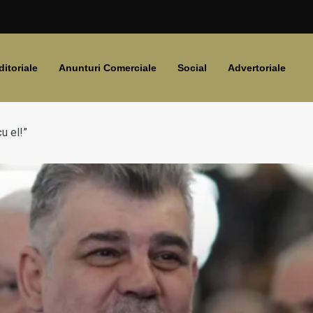
ditoriale
Anunturi Comerciale
Social
Advertoriale
u el!”