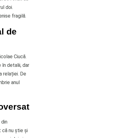
ul doi.
nise fragilă.
al de
icolae Ciucă.
în detalii, dar
 relației. De
mbrie anul
oversat
 din
 că nu știe și