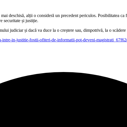
mai deschisă, alții o consideră un precedent periculos. Posibilitatea ca fo
 securitate și justiție.
i judiciar și dacă va duce la o creștere sau, dimpotrivă, la o scădere a 
-sa-intre-in-justitie-fostii-ofiteri-de-informatii-pot-deveni-magistrati_