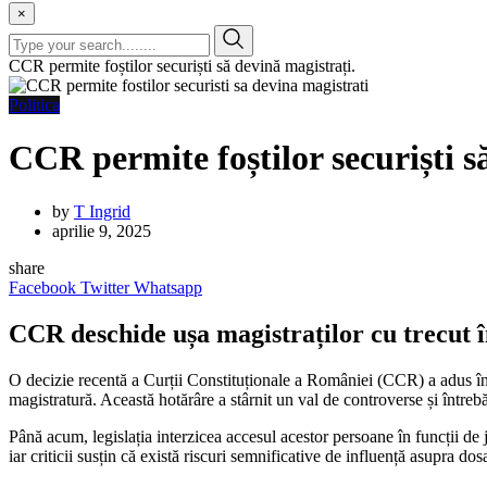
×
CCR permite foștilor securiști să devină magistrați.
Politica
CCR permite foștilor securiști s
by
T Ingrid
aprilie 9, 2025
share
Facebook
Twitter
Whatsapp
CCR deschide ușa magistraților cu trecut în
O decizie recentă a Curții Constituționale a României (CCR) a adus în p
magistratură. Această hotărâre a stârnit un val de controverse și întrebări
Până acum, legislația interzicea accesul acestor persoane în funcții de
iar criticii susțin că există riscuri semnificative de influență asupra dos