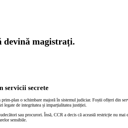
ă devină magistrați.
 servicii secrete
rim-plan o schimbare majoră în sistemul judiciar. Foștii ofițeri din serv
 legate de integritatea și imparțialitatea justiției.
 judecători sau procurori. Însă, CCR a decis că această restricție nu mai
arelor sensibile.