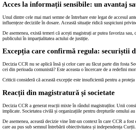
Acces la informații sensibile: un avantaj s
Unul dintre cele mai mari semne de întrebare este legat de accesul anteri
influențeze deciziile în dosare. Această situație ridică suspiciuni privi
De asemenea, există temeri că acești magistrați ar putea favoriza sau,
publicului în imparțialitatea actului de justiție.
Excepția care confirmă regula: securiștii 
Decizia CCR nu se aplică însă și celor care au făcut parte din fosta Secu
cei din perioada comunistă? Este aceasta o încercare de a redefini moral
Criticii consideră că această excepție este insuficientă pentru a proteja s
Reacții din magistratură și societate
Decizia CCR a generat reacții mixte în rândul magistraților. Unii consid
implicate. Societatea civilă și organizațiile pentru drepturile omului au
De asemenea, această decizie vine într-un context în care CCR a fost de
care au pus sub semnul întrebării obiectivitatea și independența Curții.