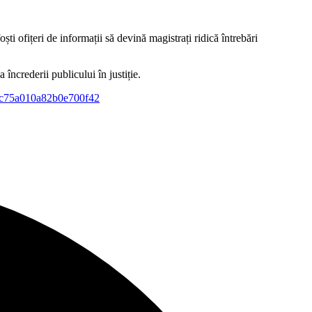
ști ofițeri de informații să devină magistrați ridică întrebări
încrederii publicului în justiție.
67f62c75a010a82b0e700f42