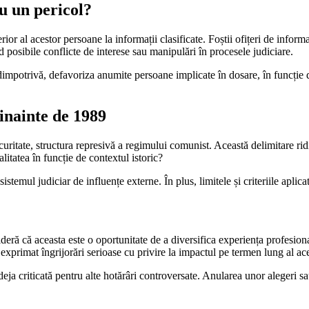
au un pericol?
or al acestor persoane la informații clasificate. Foștii ofițeri de informa
nd posibile conflicte de interese sau manipulări în procesele judiciare.
 dimpotrivă, defavoriza anumite persoane implicate în dosare, în funcție 
dinainte de 1989
ritate, structura represivă a regimului comunist. Această delimitare ridică
itatea în funcție de contextul istoric?
istemul judiciar de influențe externe. În plus, limitele și criteriile aplic
eră că aceasta este o oportunitate de a diversifica experiența profesional
 exprimat îngrijorări serioase cu privire la impactul pe termen lung al ace
ja criticată pentru alte hotărâri controversate. Anularea unor alegeri sau