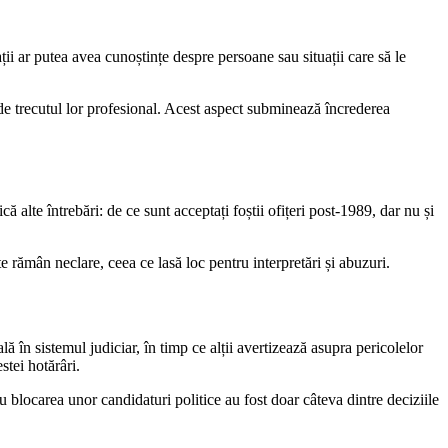
ții ar putea avea cunoștințe despre persoane sau situații care să le
de trecutul lor profesional. Acest aspect subminează încrederea
 alte întrebări: de ce sunt acceptați foștii ofițeri post-1989, dar nu și
ate rămân neclare, ceea ce lasă loc pentru interpretări și abuzuri.
ă în sistemul judiciar, în timp ce alții avertizează asupra pericolelor
stei hotărâri.
 blocarea unor candidaturi politice au fost doar câteva dintre deciziile