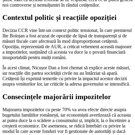
noi controverse și nemulțumiri în rândul cetățenilor.
Contextul politic și reacțiile opoziției
Decizia CCR vine într-un context politic tensionat, în care premierul
Ilie Bolojan a fost acuzat de opoziție de lipsă de transparență și de
măsuri fiscale care afectează în mod disproporționat cetățenii.
Opoziția, reprezentată de AUR, a criticat vehement această majorare
a impozitelor, susținând că aceasta va duce la o povară financiară
insuportabilă pentru mulți români.
În acest climat, Nicușor Dan a fost chemat să explice aceste măsuri,
iar reacțiile din partea societății civile nu au întârziat să apară.
Cetățenii își exprimă temerile cu privire la impactul acestor decizii
asupra veniturilor lor, iar criticile la adresa guvernului se intensifică.
Consecințele majorării impozitelor
Majorarea impozitelor cu peste 70% va avea efecte directe asupra
bugetului familiilor românești, iar economiștii avertizează că aceasta
ar putea duce la o scădere a consumului și, implicit, la o încetinire a
creșterii economice. De asemenea, se ridică întrebări cu privire la
modul în care aceste fonduri vor fi gestionate de autorități și dacă