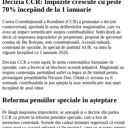
Decizia CCR: Impozite crescute cu peste
70% începând de la 1 ianuarie
Curtea Constituțională a României (CCR) a pronunțat o decizie
controversată, aprobată în urma deliberărilor magistraților, care va
avea un impact semnificativ asupra contribuabililor. Judecătorii au
decis că majorarea impozitelor pe proprietate, propusă de guvernul
condus de Ilie Bolojan, este constituțională. Această măsură,
contestată de opoziție, în special de partidul AUR, va intra în
vigoare începând cu 1 ianuarie 2026.
Decizia CCR a venit rapid, în urma contestațiilor formulate de
opoziție, care a încercat să blocheze această inițiativă. Magistrații au
respins contestația, permițând astfel ca legea să fie trimisă pentru
promulgare președintelui Nicușor Dan. Odată ce aceasta va fi
semnată, contribuabilii se pot aștepta la taxe semnificativ mai mari
începând de anul viitor.
Reforma pensiilor speciale în așteptare
Pe lângă majorarea impozitelor, se așteaptă și o decizie din partea
CCR cu privire la reforma pensiilor speciale, care a fost de
asemenea contestată. Sursele din cadrul instanței sugerează că există
șanse mari ca această reformă să fie respinsă, ceea ce ar putea genera