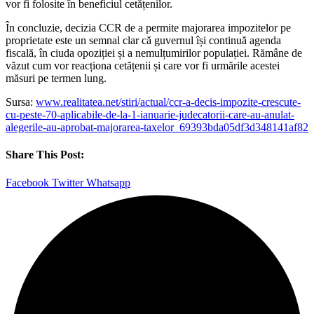
vor fi folosite în beneficiul cetățenilor.
În concluzie, decizia CCR de a permite majorarea impozitelor pe
proprietate este un semnal clar că guvernul își continuă agenda
fiscală, în ciuda opoziției și a nemulțumirilor populației. Rămâne de
văzut cum vor reacționa cetățenii și care vor fi urmările acestei
măsuri pe termen lung.
Sursa:
www.realitatea.net/stiri/actual/ccr-a-decis-impozite-crescute-
cu-peste-70-aplicabile-de-la-1-ianuarie-judecatorii-care-au-anulat-
alegerile-au-aprobat-majorarea-taxelor_69393bda05df3d348141af82
Share This Post:
Facebook
Twitter
Whatsapp