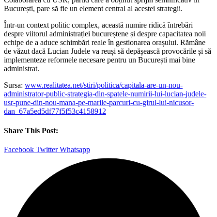
București, pare să fie un element central al acestei strategii.
Într-un context politic complex, această numire ridică întrebări
despre viitorul administrației bucureștene și despre capacitatea noii
echipe de a aduce schimbări reale în gestionarea orașului. Rămâne
de văzut dacă Lucian Judele va reuși să depășească provocările și să
implementeze reformele necesare pentru un București mai bine
administrat.
Sursa:
www.realitatea.net/stiri/politica/capitala-are-un-nou-
administrator-public-strategia-din-spatele-numirii-lui-lucian-judele-
usr-pune-din-nou-mana-pe-marile-parcuri-cu-girul-lui-nicusor-
dan_67a5ed5df77f5f53c4158912
Share This Post:
Facebook
Twitter
Whatsapp