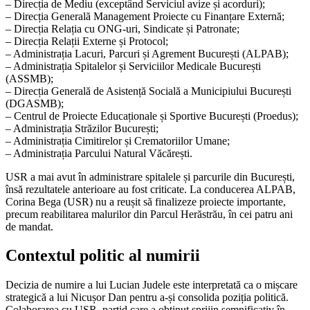
– Direcția de Mediu (exceptând Serviciul avize și acorduri);
– Direcția Generală Management Proiecte cu Finanțare Externă;
– Direcția Relația cu ONG-uri, Sindicate și Patronate;
– Direcția Relații Externe și Protocol;
– Administrația Lacuri, Parcuri și Agrement București (ALPAB);
– Administrația Spitalelor și Serviciilor Medicale București
(ASSMB);
– Direcția Generală de Asistență Socială a Municipiului București
(DGASMB);
– Centrul de Proiecte Educaționale și Sportive București (Proedus);
– Administrația Străzilor București;
– Administrația Cimitirelor și Crematoriilor Umane;
– Administrația Parcului Natural Văcărești.
USR a mai avut în administrare spitalele și parcurile din București,
însă rezultatele anterioare au fost criticate. La conducerea ALPAB,
Corina Bega (USR) nu a reușit să finalizeze proiecte importante,
precum reabilitarea malurilor din Parcul Herăstrău, în cei patru ani
de mandat.
Contextul politic al numirii
Decizia de numire a lui Lucian Judele este interpretată ca o mișcare
strategică a lui Nicușor Dan pentru a-și consolida poziția politică.
Colaborarea cu USR, partid care a obținut sprijin semnificativ în