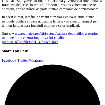
lansat acuzații grave, susținând că actuala guvernare ar intenționa să
fraudeze alegerile. În replică, Predoiu a respins vehement aceste
afirmații, considerându-le parte dintr-o campanie de dezinformare.
În acest climat, rămâne de văzut cum vor evolua relațiile dintre
partidele politice și dacă acuzațiile lansate vor avea un impact pe
termen lung asupra imaginii publice a celor implicați.
Sursa:
www.realitatea.net/stiri/actual/camera-deputatilor-a-respins-
motiunea-de-cenzura-impotriva-lui-catalin-
predoiu_67ed15b9c8f11315af4216b9
Share This Post:
Facebook
Twitter
Whatsapp