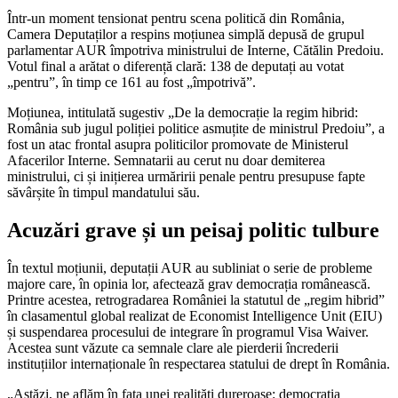
Într-un moment tensionat pentru scena politică din România,
Camera Deputaților a respins moțiunea simplă depusă de grupul
parlamentar AUR împotriva ministrului de Interne, Cătălin Predoiu.
Votul final a arătat o diferență clară: 138 de deputați au votat
„pentru”, în timp ce 161 au fost „împotrivă”.
Moțiunea, intitulată sugestiv „De la democrație la regim hibrid:
România sub jugul poliției politice asmuțite de ministrul Predoiu”, a
fost un atac frontal asupra politicilor promovate de Ministerul
Afacerilor Interne. Semnatarii au cerut nu doar demiterea
ministrului, ci și inițierea urmăririi penale pentru presupuse fapte
săvârșite în timpul mandatului său.
Acuzări grave și un peisaj politic tulbure
În textul moțiunii, deputații AUR au subliniat o serie de probleme
majore care, în opinia lor, afectează grav democrația românească.
Printre acestea, retrogradarea României la statutul de „regim hibrid”
în clasamentul global realizat de Economist Intelligence Unit (EIU)
și suspendarea procesului de integrare în programul Visa Waiver.
Acestea sunt văzute ca semnale clare ale pierderii încrederii
instituțiilor internaționale în respectarea statului de drept în România.
„Astăzi, ne aflăm în fața unei realități dureroase: democrația