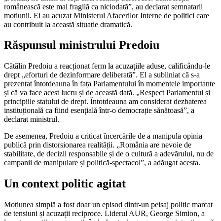
românească este mai fragilă ca niciodată”, au declarat semnatarii
moțiunii. Ei au acuzat Ministerul Afacerilor Interne de politici care
au contribuit la această situație dramatică.
Răspunsul ministrului Predoiu
Cătălin Predoiu a reacționat ferm la acuzațiile aduse, calificându-le
drept „eforturi de dezinformare deliberată”. El a subliniat că s-a
prezentat întotdeauna în fața Parlamentului în momentele importante
și că va face acest lucru și de această dată. „Respect Parlamentul și
principiile statului de drept. Întotdeauna am considerat dezbaterea
instituțională ca fiind esențială într-o democrație sănătoasă”, a
declarat ministrul.
De asemenea, Predoiu a criticat încercările de a manipula opinia
publică prin distorsionarea realității. „România are nevoie de
stabilitate, de decizii responsabile și de o cultură a adevărului, nu de
campanii de manipulare și politică-spectacol”, a adăugat acesta.
Un context politic agitat
Moțiunea simplă a fost doar un episod dintr-un peisaj politic marcat
de tensiuni și acuzații reciproce. Liderul AUR, George Simion, a