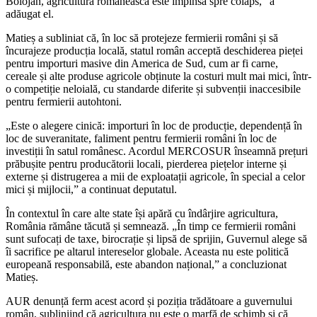
Bolojan, agricultura românească este împinsă spre colaps,” a
adăugat el.
Matieș a subliniat că, în loc să protejeze fermierii români și să
încurajeze producția locală, statul român acceptă deschiderea pieței
pentru importuri masive din America de Sud, cum ar fi carne,
cereale și alte produse agricole obținute la costuri mult mai mici, într-
o competiție neloială, cu standarde diferite și subvenții inaccesibile
pentru fermierii autohtoni.
„Este o alegere cinică: importuri în loc de producție, dependență în
loc de suveranitate, faliment pentru fermierii români în loc de
investiții în satul românesc. Acordul MERCOSUR înseamnă prețuri
prăbușite pentru producătorii locali, pierderea piețelor interne și
externe și distrugerea a mii de exploatații agricole, în special a celor
mici și mijlocii,” a continuat deputatul.
În contextul în care alte state își apără cu îndârjire agricultura,
România rămâne tăcută și semnează. „În timp ce fermierii români
sunt sufocați de taxe, birocrație și lipsă de sprijin, Guvernul alege să
îi sacrifice pe altarul intereselor globale. Aceasta nu este politică
europeană responsabilă, este abandon național,” a concluzionat
Matieș.
AUR denunță ferm acest acord și poziția trădătoare a guvernului
român, subliniind că agricultura nu este o marfă de schimb și că