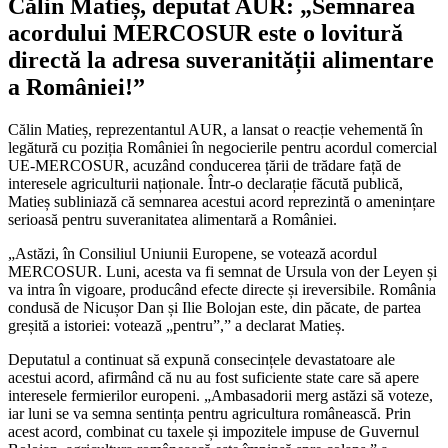
Călin Matieș, deputat AUR: „Semnarea
acordului MERCOSUR este o lovitură
directă la adresa suveranității alimentare
a României!”
Călin Matieș, reprezentantul AUR, a lansat o reacție vehementă în
legătură cu poziția României în negocierile pentru acordul comercial
UE-MERCOSUR, acuzând conducerea țării de trădare față de
interesele agriculturii naționale. Într-o declarație făcută publică,
Matieș subliniază că semnarea acestui acord reprezintă o amenințare
serioasă pentru suveranitatea alimentară a României.
„Astăzi, în Consiliul Uniunii Europene, se votează acordul
MERCOSUR. Luni, acesta va fi semnat de Ursula von der Leyen și
va intra în vigoare, producând efecte directe și ireversibile. România
condusă de Nicușor Dan și Ilie Bolojan este, din păcate, de partea
greșită a istoriei: votează „pentru”,” a declarat Matieș.
Deputatul a continuat să expună consecințele devastatoare ale
acestui acord, afirmând că nu au fost suficiente state care să apere
interesele fermierilor europeni. „Ambasadorii merg astăzi să voteze,
iar luni se va semna sentința pentru agricultura românească. Prin
acest acord, combinat cu taxele și impozitele impuse de Guvernul