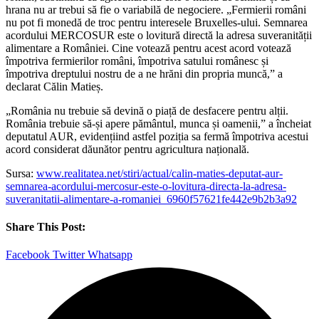
hrana nu ar trebui să fie o variabilă de negociere. „Fermierii români
nu pot fi monedă de troc pentru interesele Bruxelles-ului. Semnarea
acordului MERCOSUR este o lovitură directă la adresa suveranității
alimentare a României. Cine votează pentru acest acord votează
împotriva fermierilor români, împotriva satului românesc și
împotriva dreptului nostru de a ne hrăni din propria muncă,” a
declarat Călin Matieș.
„România nu trebuie să devină o piață de desfacere pentru alții.
România trebuie să-și apere pământul, munca și oamenii,” a încheiat
deputatul AUR, evidențiind astfel poziția sa fermă împotriva acestui
acord considerat dăunător pentru agricultura națională.
Sursa:
www.realitatea.net/stiri/actual/calin-maties-deputat-aur-
semnarea-acordului-mercosur-este-o-lovitura-directa-la-adresa-
suveranitatii-alimentare-a-romaniei_6960f57621fe442e9b2b3a92
Share This Post:
Facebook
Twitter
Whatsapp