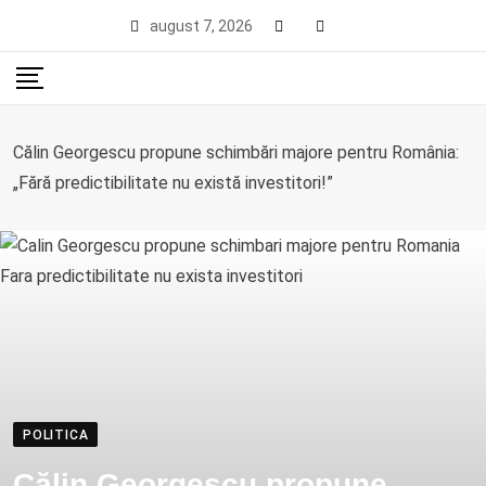
Skip
august 7, 2026
to
content
Călin Georgescu propune schimbări majore pentru România:
„Fără predictibilitate nu există investitori!”
POLITICA
Călin Georgescu propune