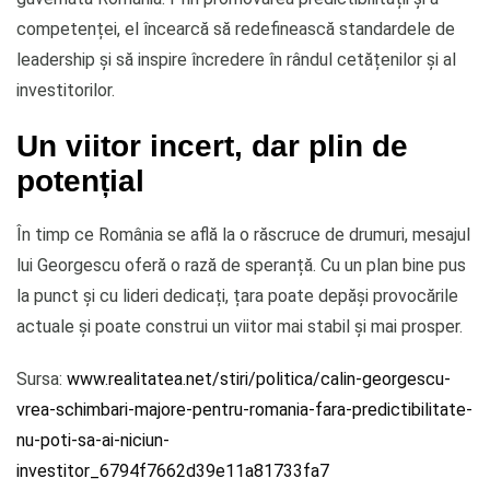
competenței, el încearcă să redefinească standardele de
leadership și să inspire încredere în rândul cetățenilor și al
investitorilor.
Un viitor incert, dar plin de
potențial
În timp ce România se află la o răscruce de drumuri, mesajul
lui Georgescu oferă o rază de speranță. Cu un plan bine pus
la punct și cu lideri dedicați, țara poate depăși provocările
actuale și poate construi un viitor mai stabil și mai prosper.
Sursa:
www.realitatea.net/stiri/politica/calin-georgescu-
vrea-schimbari-majore-pentru-romania-fara-predictibilitate-
nu-poti-sa-ai-niciun-
investitor_6794f7662d39e11a81733fa7