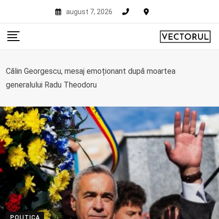
Skip
august 7, 2026
to
content
Călin Georgescu, mesaj emoționant după moartea
generalului Radu Theodoru
POLITICA