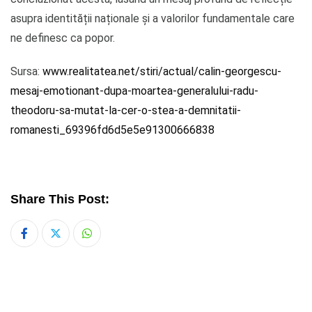
asupra identității naționale și a valorilor fundamentale care
ne definesc ca popor.
Sursa:
www.realitatea.net/stiri/actual/calin-georgescu-
mesaj-emotionant-dupa-moartea-generalului-radu-
theodoru-sa-mutat-la-cer-o-stea-a-demnitatii-
romanesti_69396fd6d5e5e91300666838
Share This Post:
Whatsapp