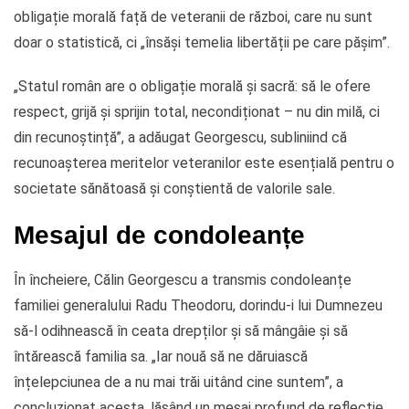
obligație morală față de veteranii de război, care nu sunt
doar o statistică, ci „însăși temelia libertății pe care pășim”.
„Statul român are o obligație morală și sacră: să le ofere
respect, grijă și sprijin total, necondiționat – nu din milă, ci
din recunoștință”, a adăugat Georgescu, subliniind că
recunoașterea meritelor veteranilor este esențială pentru o
societate sănătoasă și conștientă de valorile sale.
Mesajul de condoleanțe
În încheiere, Călin Georgescu a transmis condoleanțe
familiei generalului Radu Theodoru, dorindu-i lui Dumnezeu
să-l odihnească în ceata drepților și să mângâie și să
întărească familia sa. „Iar nouă să ne dăruiască
înțelepciunea de a nu mai trăi uitând cine suntem”, a
concluzionat acesta, lăsând un mesaj profund de reflecție