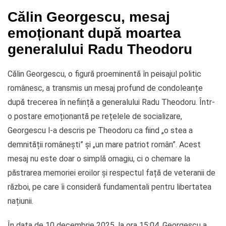
Călin Georgescu, mesaj
emoționant după moartea
generalului Radu Theodoru
Călin Georgescu, o figură proeminentă în peisajul politic
românesc, a transmis un mesaj profund de condoleanțe
după trecerea în neființă a generalului Radu Theodoru. Într-
o postare emoționantă pe rețelele de socializare,
Georgescu l-a descris pe Theodoru ca fiind „o stea a
demnității românești” și „un mare patriot român”. Acest
mesaj nu este doar o simplă omagiu, ci o chemare la
păstrarea memoriei eroilor și respectul față de veteranii de
război, pe care îi consideră fundamentali pentru libertatea
națiunii.
În data de 10 decembrie 2025, la ora 15:04, Georgescu a