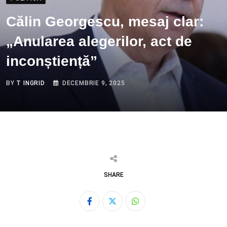
Călin Georgescu, mesaj clar:
„Anularea alegerilor, act de
inconștiență”
BY
T INGRID
DECEMBRIE 9, 2025
SHARE
Whatsapp