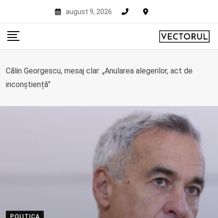
Skip
august 9, 2026
to
content
Călin Georgescu, mesaj clar: „Anularea alegerilor, act de
inconștiență”
POLITICA