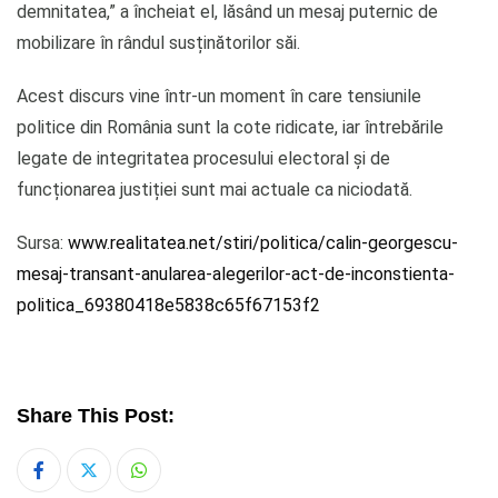
demnitatea,” a încheiat el, lăsând un mesaj puternic de
mobilizare în rândul susținătorilor săi.
Acest discurs vine într-un moment în care tensiunile
politice din România sunt la cote ridicate, iar întrebările
legate de integritatea procesului electoral și de
funcționarea justiției sunt mai actuale ca niciodată.
Sursa:
www.realitatea.net/stiri/politica/calin-georgescu-
mesaj-transant-anularea-alegerilor-act-de-inconstienta-
politica_69380418e5838c65f67153f2
Share This Post:
Whatsapp