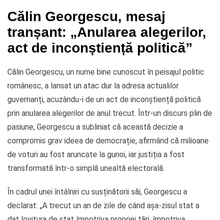
Călin Georgescu, mesaj
tranșant: „Anularea alegerilor,
act de inconștiență politică”
Călin Georgescu, un nume bine cunoscut în peisajul politic
românesc, a lansat un atac dur la adresa actualilor
guvernanți, acuzându-i de un act de inconștiență politică
prin anularea alegerilor de anul trecut. Într-un discurs plin de
pasiune, Georgescu a subliniat că această decizie a
compromis grav ideea de democrație, afirmând că milioane
de voturi au fost aruncate la gunoi, iar justiția a fost
transformată într-o simplă unealtă electorală.
În cadrul unei întâlniri cu susținătorii săi, Georgescu a
declarat: „A trecut un an de zile de când așa-zisul stat a
dat lovitura de stat împotriva propriei țări, împotriva