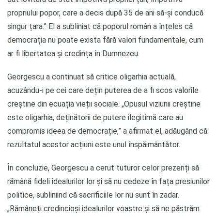
propriului popor, care a decis după 35 de ani să-și conducă
singur țara.” El a subliniat că poporul român a înțeles că
democrația nu poate exista fără valori fundamentale, cum
ar fi libertatea și credința în Dumnezeu.
Georgescu a continuat să critice oligarhia actuală,
acuzându-i pe cei care dețin puterea de a fi scos valorile
creștine din ecuația vieții sociale. „Opusul viziunii creștine
este oligarhia, deținătorii de putere ilegitimă care au
compromis ideea de democrație,” a afirmat el, adăugând că
rezultatul acestor acțiuni este unul înspăimântător.
În concluzie, Georgescu a cerut tuturor celor prezenți să
rămână fideli idealurilor lor și să nu cedeze în fața presiunilor
politice, subliniind că sacrificiile lor nu sunt în zadar.
„Rămâneți credincioși idealurilor voastre și să ne păstrăm