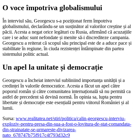
O voce împotriva globalismului
În interviul său, Georgescu s-a poziționat ferm împotriva
globalismului, declarându-se un susținător al valorilor creștine și al
păcii. Acesta a negat orice legături cu Rusia, afirmând că acuzațiile
care i se aduc sunt nefondate și menite să-i discrediteze campania.
Georgescu a reiterat că scopul său principal este de a aduce pace și
stabilitate în regiune, în ciuda rezistenței întâmpinate din partea
sistemului politic actual.
Un apel la unitate și democrație
Georgescu a încheiat interviul subliniind importanța unității și a
credinței în valorile democratice. Acesta a făcut un apel către
poporul român și către comunitatea internațională să nu permită ca
astfel de precedent să devină normă. În opinia sa, lupta pentru
libertate și democrație este esențială pentru viitorul României și al
lumii.
Sursa:
www.realitatea.net/stiri/politica/calin-georgescu-interviu-
exploziv-pentru-presa-din-sua-a-fost-o-lovitura-de-stat-comandata-
din-strainatate-se-urmareste-divizarea-
nato_678747b75f917c4f793d32c9