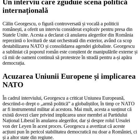
Un interviu care zguduie scena politică
internațională
Călin Georgescu, o figură controversată și vocală a politicii
românești, a oferit un interviu considerat exploziv pentru presa din
Statele Unite. Acesta a declarat că anularea alegerilor din România
reprezintă o lovitură de stat orchestrată din exterior, având ca scop
destabilizarea NATO și consolidarea agendei globaliste. Georgescu
a subliniat că poporul român este conștient de manipulările externe și
că mii de oameni continuă să protesteze în stradă pentru a-și apăra
democrația.
Acuzarea Uniunii Europene și implicarea
NATO
În cadrul interviului, Georgescu a criticat Uniunea Europeană,
descriind-o drept o „armă politică” a globaliștilor, în timp ce NATO
ar fi instrumentul militar al acestora. Mai mult, acesta a susținut că
există dovezi clare privind implicarea unor membri ai Partidului
Național Liberal în anularea alegerilor, dar și despre rolul Ursulei
von der Leyen în acest proces. Georgescu a avertizat că aceste
acțiuni pun în pericol stabilitatea democratică nu doar a României, ci
și a altor state din regiune.