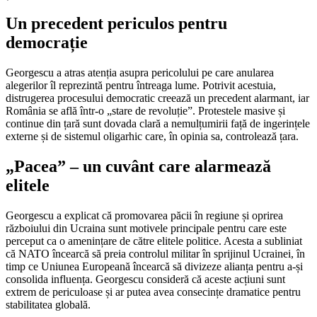
Un precedent periculos pentru
democrație
Georgescu a atras atenția asupra pericolului pe care anularea
alegerilor îl reprezintă pentru întreaga lume. Potrivit acestuia,
distrugerea procesului democratic creează un precedent alarmant, iar
România se află într-o „stare de revoluție”. Protestele masive și
continue din țară sunt dovada clară a nemulțumirii față de ingerințele
externe și de sistemul oligarhic care, în opinia sa, controlează țara.
„Pacea” – un cuvânt care alarmează
elitele
Georgescu a explicat că promovarea păcii în regiune și oprirea
războiului din Ucraina sunt motivele principale pentru care este
perceput ca o amenințare de către elitele politice. Acesta a subliniat
că NATO încearcă să preia controlul militar în sprijinul Ucrainei, în
timp ce Uniunea Europeană încearcă să divizeze alianța pentru a-și
consolida influența. Georgescu consideră că aceste acțiuni sunt
extrem de periculoase și ar putea avea consecințe dramatice pentru
stabilitatea globală.