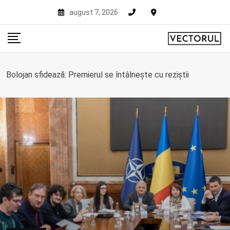
Skip
august 7, 2026
to
content
Bolojan sfidează: Premierul se întâlnește cu reziștii