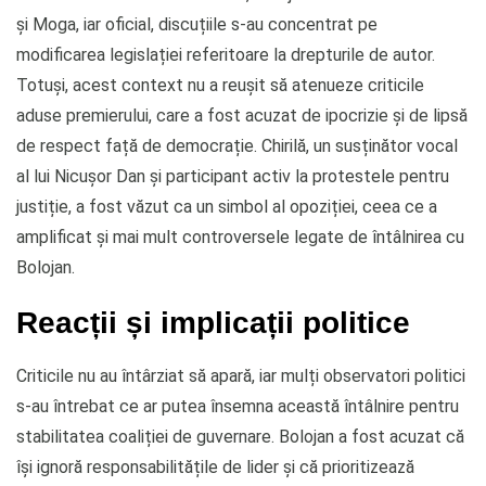
și Moga, iar oficial, discuțiile s-au concentrat pe
modificarea legislației referitoare la drepturile de autor.
Totuși, acest context nu a reușit să atenueze criticile
aduse premierului, care a fost acuzat de ipocrizie și de lipsă
de respect față de democrație. Chirilă, un susținător vocal
al lui Nicușor Dan și participant activ la protestele pentru
justiție, a fost văzut ca un simbol al opoziției, ceea ce a
amplificat și mai mult controversele legate de întâlnirea cu
Bolojan.
Reacții și implicații politice
Criticile nu au întârziat să apară, iar mulți observatori politici
s-au întrebat ce ar putea însemna această întâlnire pentru
stabilitatea coaliției de guvernare. Bolojan a fost acuzat că
își ignoră responsabilitățile de lider și că prioritizează