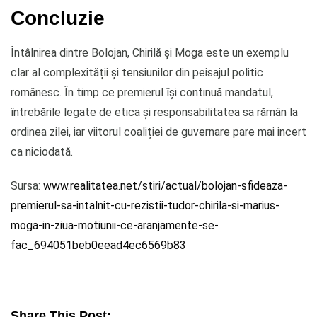
Concluzie
Întâlnirea dintre Bolojan, Chirilă și Moga este un exemplu
clar al complexității și tensiunilor din peisajul politic
românesc. În timp ce premierul își continuă mandatul,
întrebările legate de etica și responsabilitatea sa rămân la
ordinea zilei, iar viitorul coaliției de guvernare pare mai incert
ca niciodată.
Sursa:
www.realitatea.net/stiri/actual/bolojan-sfideaza-
premierul-sa-intalnit-cu-rezistii-tudor-chirila-si-marius-
moga-in-ziua-motiunii-ce-aranjamente-se-
fac_694051beb0eead4ec6569b83
Share This Post: