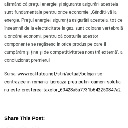
afirmând că prețul energiei și siguranța asigurării acesteia
sunt fundamentale pentru orice economie. „Gândiți-vă la
energie. Prețul energiei, siguranța asigurării acesteia, tot ce
înseamnă de la electricitate la gaz, sunt coloana vertebrală
a oricărei economii, pentru că costurile acestor
componente se regăsesc în orice produs pe care îl
cumpărăm și ține și de competitivitatea noastră externă”, a
concluzionat premierul.
Sursa:
www.realitatea.net/stiri/actual/bolojan-se-
contrazice-in-romania-lucreaza-prea-putini-oameni-solutia-
nu-este-cresterea-taxelor_69428a5a7731b642250847a2
Share This Post: