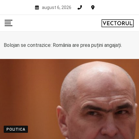
Skip
august 6, 2026
to
content
Bolojan se contrazice: România are prea puțini angajați.
POLITICA