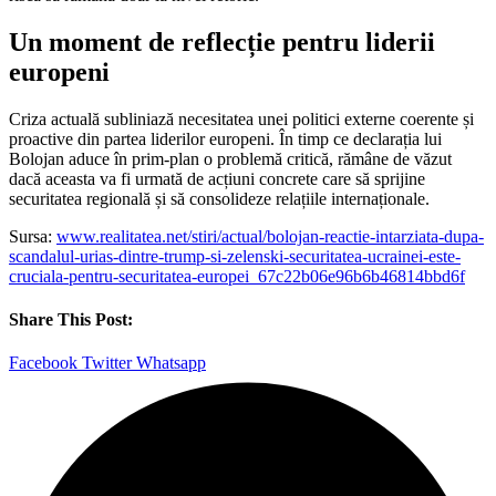
Un moment de reflecție pentru liderii
europeni
Criza actuală subliniază necesitatea unei politici externe coerente și
proactive din partea liderilor europeni. În timp ce declarația lui
Bolojan aduce în prim-plan o problemă critică, rămâne de văzut
dacă aceasta va fi urmată de acțiuni concrete care să sprijine
securitatea regională și să consolideze relațiile internaționale.
Sursa:
www.realitatea.net/stiri/actual/bolojan-reactie-intarziata-dupa-
scandalul-urias-dintre-trump-si-zelenski-securitatea-ucrainei-este-
cruciala-pentru-securitatea-europei_67c22b06e96b6b46814bbd6f
Share This Post:
Facebook
Twitter
Whatsapp