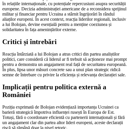
în relațiile internaționale, cu potențiale repercusiuni asupra securității
europene. Decizia administrației americane de a reconsidera sprijinul
militar și financiar pentru Ucraina a stârnit îngrijorări în rândul
aliaților europeni. În acest context, reacția liderilor regionali, inclusiv
a lui Bolojan, devine esențială pentru a menține coeziunea și
solidaritatea în fața amenințărilor externe.
Critici și întrebări
Reacția întârziată a lui Bolojan a atras critici din partea analiștilor
politici, care consideră că liderul ar fi trebuit să acționeze mai prompt
pentru a demonstra un angajament real față de securitatea europeană.
În plus, lipsa unor măsuri concrete sau a unui plan strategic ridică
semne de întrebare cu privire la eficiența și relevanța declarației sale.
Implicații pentru politica externă a
României
Poziția exprimată de Bolojan evidențiază importanța Ucrainei ca
barieră strategică împotriva influenței rusești în Europa de Est.
Totuși, fără o coordonare eficientă cu partenerii internaționali și fără
un angajament clar din partea altor lideri europeni, aceste declarații
riscă să rămână doar la nivel retoric.