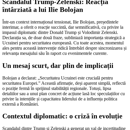
Scandalul Trump-Zelenski: Reacția
întârziată a lui Ilie Bolojan
Într-un context internațional tensionat, Ilie Bolojan, președintele
interimar, a oferit o reacție succintă, dar semnificativă, cu privire la
impasul diplomatic dintre Donald Trump și Volodimir Zelenski.
Declarația sa, de doar două fraze, subliniază importanța strategică a
Ucrainei pentru securitatea europeană. Cu toate acestea, momentul
ales pentru această intervenție ridică întrebări despre sincronizarea și
relevanța mesajului său în raport cu evenimentele curente.
Un mesaj scurt, dar plin de implicații
Bolojan a declarat: „Securitatea Ucrainei este crucială pentru
securitatea Europei.” Această afirmație, deși aparent simplă, reflectă
o poziție fermă în sprijinul stabilității regionale. Totuși, lipsa
detaliilor sau a unui plan concret de acțiune lasă loc speculațiilor cu
privire la intențiile și capacitatea liderului de a influența politica
externă a României.
Contextul diplomatic: o criză în evoluție
Scandalul dintre Trump și Zelenski a generat un val de incertitudine