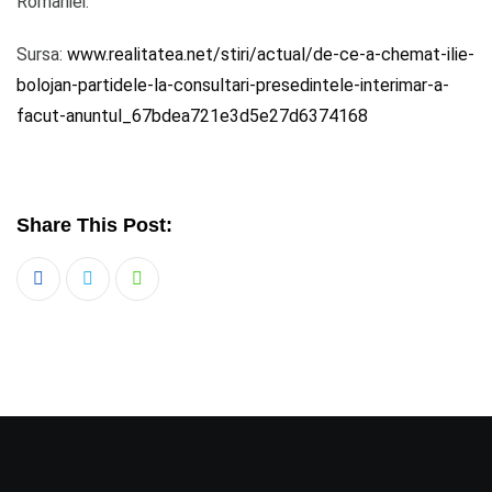
României.
Sursa:
www.realitatea.net/stiri/actual/de-ce-a-chemat-ilie-
bolojan-partidele-la-consultari-presedintele-interimar-a-
facut-anuntul_67bdea721e3d5e27d6374168
Share This Post:
Whatsapp