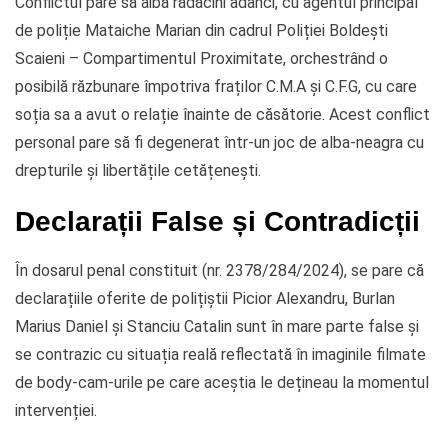
Conflictul pare să aibă rădăcini adânci, cu agentul principal
de poliție Mataiche Marian din cadrul Poliției Boldești
Scaieni – Compartimentul Proximitate, orchestrând o
posibilă răzbunare împotriva fraților C.M.A și C.F.G, cu care
soția sa a avut o relație înainte de căsătorie. Acest conflict
personal pare să fi degenerat într-un joc de alba-neagra cu
drepturile și libertățile cetățenești.
Declarații False și Contradicții
În dosarul penal constituit (nr. 2378/284/2024), se pare că
declarațiile oferite de polițiștii Picior Alexandru, Burlan
Marius Daniel și Stanciu Catalin sunt în mare parte false și
se contrazic cu situația reală reflectată în imaginile filmate
de body-cam-urile pe care aceștia le dețineau la momentul
intervenției.