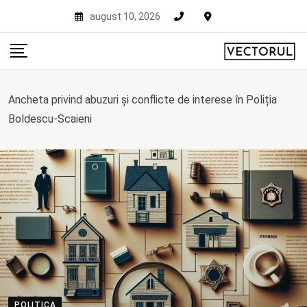
Skip
august 10, 2026
to
content
Ancheta privind abuzuri și conflicte de interese în Poliția
Boldescu-Scaieni
POLITICA