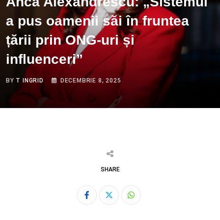
Anca Alexandrescu: „Sistemul
a pus oamenii săi în fruntea
țării prin ONG-uri și
influenceri”
BY
T INGRID
DECEMBRIE 8, 2025
SHARE
Whatsapp