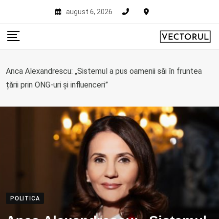
Skip
august 6, 2026
to
content
Anca Alexandrescu: „Sistemul a pus oamenii săi în fruntea
țării prin ONG-uri și influenceri”
POLITICA