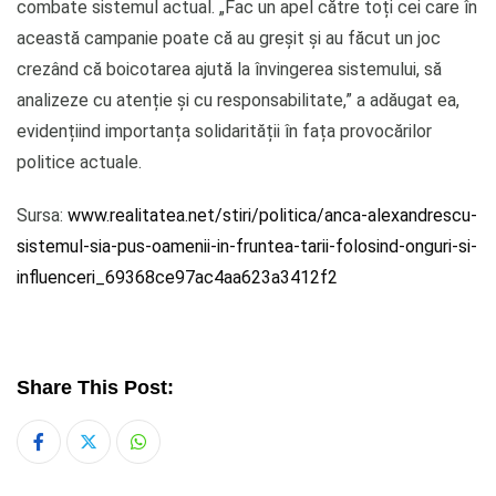
combate sistemul actual. „Fac un apel către toți cei care în
această campanie poate că au greșit și au făcut un joc
crezând că boicotarea ajută la învingerea sistemului, să
analizeze cu atenție și cu responsabilitate,” a adăugat ea,
evidențiind importanța solidarității în fața provocărilor
politice actuale.
Sursa:
www.realitatea.net/stiri/politica/anca-alexandrescu-
sistemul-sia-pus-oamenii-in-fruntea-tarii-folosind-onguri-si-
influenceri_69368ce97ac4aa623a3412f2
Share This Post:
Whatsapp