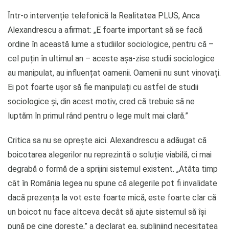
Într-o intervenție telefonică la Realitatea PLUS, Anca
Alexandrescu a afirmat: „E foarte important să se facă
ordine în această lume a studiilor sociologice, pentru că –
cel puțin în ultimul an – aceste așa-zise studii sociologice
au manipulat, au influențat oamenii. Oamenii nu sunt vinovați.
Ei pot foarte ușor să fie manipulați cu astfel de studii
sociologice și, din acest motiv, cred că trebuie să ne
luptăm în primul rând pentru o lege mult mai clară.”
Critica sa nu se oprește aici. Alexandrescu a adăugat că
boicotarea alegerilor nu reprezintă o soluție viabilă, ci mai
degrabă o formă de a sprijini sistemul existent. „Atâta timp
cât în România legea nu spune că alegerile pot fi invalidate
dacă prezența la vot este foarte mică, este foarte clar că
un boicot nu face altceva decât să ajute sistemul să își
pună pe cine dorește,” a declarat ea, subliniind necesitatea