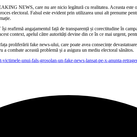
BREAKING NEWS, care nu are nicio legătură cu realitatea. Aceasta este o 
roces electoral. Falsul este evident prin utilizarea unui alt prenume pent
rmație.
își reafirmă angajamentul față de transparență și corectitudine în campani
acest context, apelul către autorități devine din ce în ce mai urgent, pentr
 fața proliferării fake news-ului, care poate avea consecințe devastatoare 
entru a combate această problemă și a asigura un mediu electoral sănătos.
eanet-victimele-unui-fals-grosolan-un-fake-news-lansat-pe-x-anunta-re