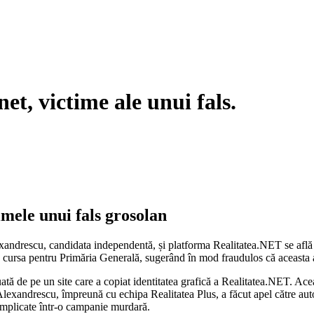
et, victime ale unui fals.
mele unui fals grosolan
exandrescu, candidata independentă, și platforma Realitatea.NET se află
 din cursa pentru Primăria Generală, sugerând în mod fraudulos că aceas
luată de pe un site care a copiat identitatea grafică a Realitatea.NET. Ac
exandrescu, împreună cu echipa Realitatea Plus, a făcut apel către autori
 implicate într-o campanie murdară.