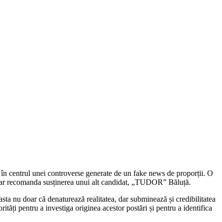
 în centrul unei controverse generate de un fake news de proporții. O
ta ar recomanda susținerea unui alt candidat, „TUDOR” Băluță.
easta nu doar că denaturează realitatea, dar subminează și credibilitatea
tăți pentru a investiga originea acestor postări și pentru a identifica