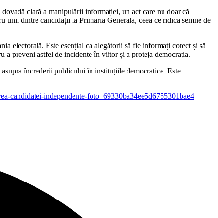
dovadă clară a manipulării informației, un act care nu doar că
ru unii dintre candidații la Primăria Generală, ceea ce ridică semne de
a electorală. Este esențial ca alegătorii să fie informați corect și să
u a preveni astfel de incidente în viitor și a proteja democrația.
asupra încrederii publicului în instituțiile democratice. Este
tragerea-candidatei-independente-foto_69330ba34ee5d6755301bae4