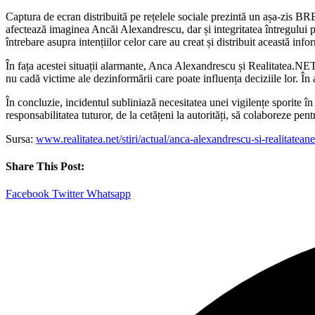
Captura de ecran distribuită pe rețelele sociale prezintă un așa-zis 
afectează imaginea Ancăi Alexandrescu, dar și integritatea întregului p
întrebare asupra intențiilor celor care au creat și distribuit această info
În fața acestei situații alarmante, Anca Alexandrescu și Realitatea.NET 
nu cadă victime ale dezinformării care poate influența deciziile lor. În 
În concluzie, incidentul subliniază necesitatea unei vigilențe sporite în
responsabilitatea tuturor, de la cetățeni la autorități, să colaboreze p
Sursa:
www.realitatea.net/stiri/actual/anca-alexandrescu-si-realitat
Share This Post:
Facebook
Twitter
Whatsapp