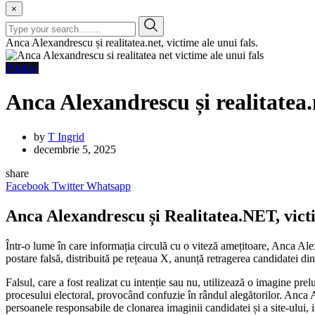
×
Anca Alexandrescu și realitatea.net, victime ale unui fals.
Politica
Anca Alexandrescu și realitatea.n
by
T Ingrid
decembrie 5, 2025
share
Facebook
Twitter
Whatsapp
Anca Alexandrescu și Realitatea.NET, victi
Într-o lume în care informația circulă cu o viteză amețitoare, Anca Al
postare falsă, distribuită pe rețeaua X, anunță retragerea candidatei
Falsul, care a fost realizat cu intenție sau nu, utilizează o imagine pre
procesului electoral, provocând confuzie în rândul alegătorilor. Anca Al
persoanele responsabile de clonarea imaginii candidatei și a site-ului,