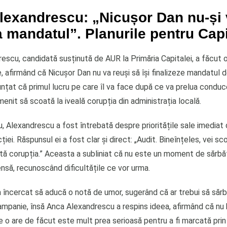
lexandrescu: „Nicușor Dan nu-și
 mandatul”. Planurile pentru Capi
escu, candidată susținută de AUR la Primăria Capitalei, a făcut 
, afirmând că Nicușor Dan nu va reuși să își finalizeze mandatul 
nțat că primul lucru pe care îl va face după ce va prelua conduc
 menit să scoată la iveală corupția din administrația locală.
iu, Alexandrescu a fost întrebată despre prioritățile sale imediat
ției. Răspunsul ei a fost clar și direct: „Audit. Bineînțeles, vei sc
tă corupția.” Aceasta a subliniat că nu este un moment de sărbăt
nsă, recunoscând dificultățile ce vor urma.
 încercat să aducă o notă de umor, sugerând că ar trebui să săr
ampanie, însă Anca Alexandrescu a respins ideea, afirmând că nu 
o are de făcut este mult prea serioasă pentru a fi marcată prin f