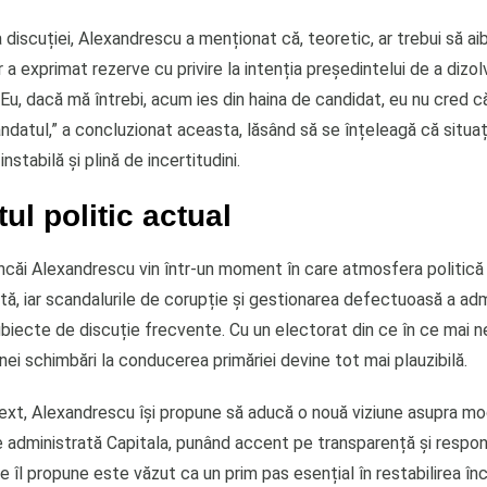
 discuției, Alexandrescu a menționat că, teoretic, ar trebui să aib
r a exprimat rezerve cu privire la intenția președintelui de a dizol
Eu, dacă mă întrebi, acum ies din haina de candidat, eu nu cred 
datul,” a concluzionat aceasta, lăsând să se înțeleagă că situați
nstabilă și plină de incertitudini.
ul politic actual
Ancăi Alexandrescu vin într-un moment în care atmosfera politică
ă, iar scandalurile de corupție și gestionarea defectuoasă a adm
ubiecte de discuție frecvente. Cu un electorat din ce în ce mai 
ei schimbări la conducerea primăriei devine tot mai plauzibilă.
ext, Alexandrescu își propune să aducă o nouă viziune asupra mod
ie administrată Capitala, punând accent pe transparență și respon
e îl propune este văzut ca un prim pas esențial în restabilirea înc