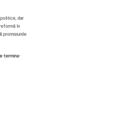
politice, dar
 reformă în
ă promisiunile
va-termina-