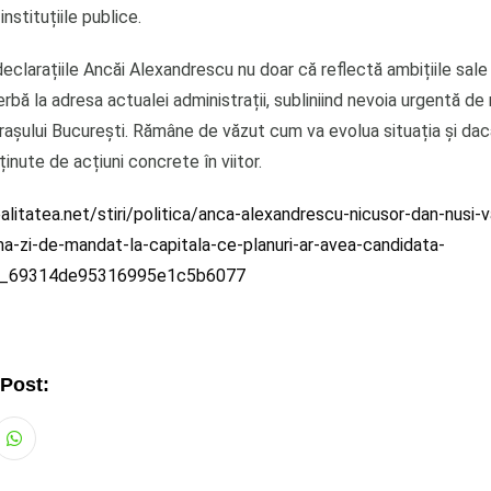
instituțiile publice.
declarațiile Ancăi Alexandrescu nu doar că reflectă ambițiile sale 
cerbă la adresa actualei administrații, subliniind nevoia urgentă de
rașului București. Rămâne de văzut cum va evolua situația și dac
ținute de acțiuni concrete în viitor.
litatea.net/stiri/politica/anca-alexandrescu-nicusor-dan-nusi-
a-zi-de-mandat-la-capitala-ce-planuri-ar-avea-candidata-
a_69314de95316995e1c5b6077
 Post:
Whatsapp