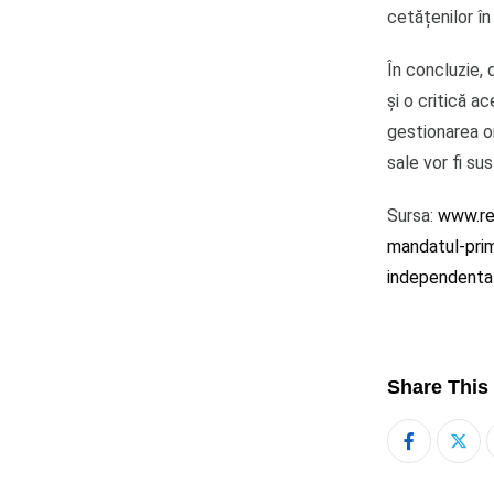
cetățenilor în 
În concluzie, 
și o critică a
gestionarea o
sale vor fi sus
Sursa:
www.rea
mandatul-prim
independent
Share This