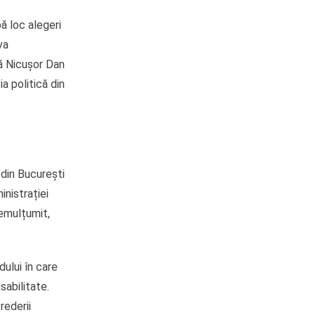
ă loc alegeri
va
că Nicușor Dan
a politică din
 din București
inistrației
nemulțumit,
ului în care
sabilitate.
rederii