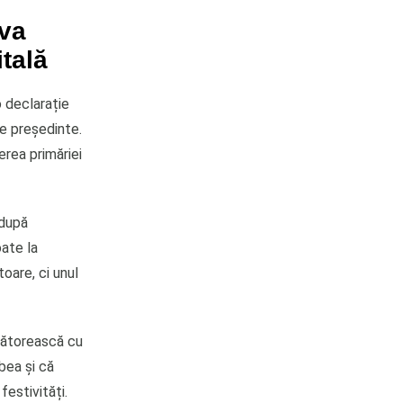
 va
tală
o declarație
de președinte.
erea primăriei
 după
oate la
oare, ci unul
bătorească cu
bea și că
estivități.