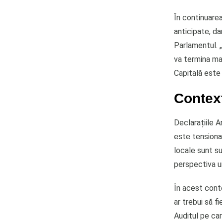
În continuarea
anticipate, da
Parlamentul. „
va termina man
Capitală este i
Context
Declarațiile 
este tensionat
locale sunt s
perspectiva un
În acest cont
ar trebui să f
Auditul pe car