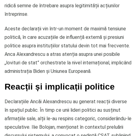
ridică semne de întrebare asupra legitimității acțiunilor
întreprinse.
Aceste declarații vin într-un moment de maximă tensiune
politică, în care acuzațiile de influență externă și presiuni
politice asupra instituțiilor statului devin tot mai frecvente.
Anca Alexandrescu a atras atenția asupra unei posibile
„lovituri de stat” orchestrate la nivel internațional, implicând
administrația Biden și Uniunea Europeană.
Reacții și implicații politice
Declarațiile Ancăi Alexandrescu au generat reacții diverse
în spațiul public. În timp ce unii lideri politici au susținut
afirmațiile sale, alții le-au respins categoric, considerându-le
speculative. Ilie Bolojan, menționat în contextul preluării
discursului sistemului, a convocat o ședință CSAT, subliniind