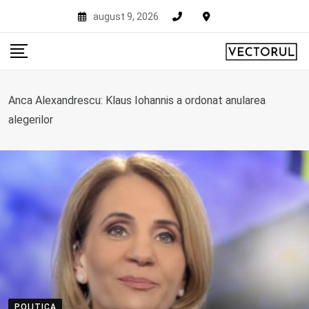
Skip
august 9, 2026
to
content
Anca Alexandrescu: Klaus Iohannis a ordonat anularea
alegerilor
POLITICA