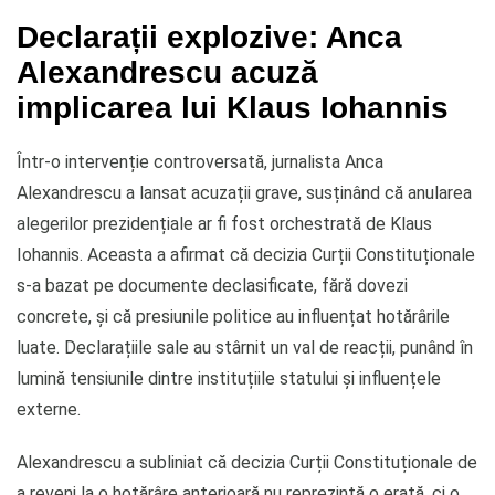
Declarații explozive: Anca
Alexandrescu acuză
implicarea lui Klaus Iohannis
Într-o intervenție controversată, jurnalista Anca
Alexandrescu a lansat acuzații grave, susținând că anularea
alegerilor prezidențiale ar fi fost orchestrată de Klaus
Iohannis. Aceasta a afirmat că decizia Curții Constituționale
s-a bazat pe documente declasificate, fără dovezi
concrete, și că presiunile politice au influențat hotărârile
luate. Declarațiile sale au stârnit un val de reacții, punând în
lumină tensiunile dintre instituțiile statului și influențele
externe.
Alexandrescu a subliniat că decizia Curții Constituționale de
a reveni la o hotărâre anterioară nu reprezintă o erată, ci o