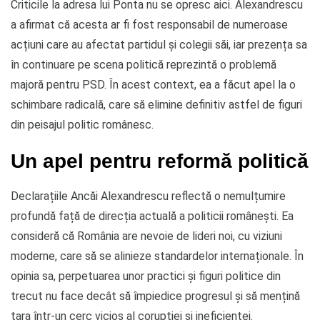
Criticile la adresa lui Ponta nu se opresc aici. Alexandrescu
a afirmat că acesta ar fi fost responsabil de numeroase
acțiuni care au afectat partidul și colegii săi, iar prezența sa
în continuare pe scena politică reprezintă o problemă
majoră pentru PSD. În acest context, ea a făcut apel la o
schimbare radicală, care să elimine definitiv astfel de figuri
din peisajul politic românesc.
Un apel pentru reformă politică
Declarațiile Ancăi Alexandrescu reflectă o nemulțumire
profundă față de direcția actuală a politicii românești. Ea
consideră că România are nevoie de lideri noi, cu viziuni
moderne, care să se alinieze standardelor internaționale. În
opinia sa, perpetuarea unor practici și figuri politice din
trecut nu face decât să împiedice progresul și să mențină
țara într-un cerc vicios al corupției și ineficienței.