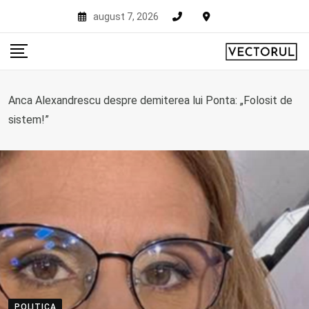
Skip
august 7, 2026
to
content
Anca Alexandrescu despre demiterea lui Ponta: „Folosit de
sistem!”
POLITICA