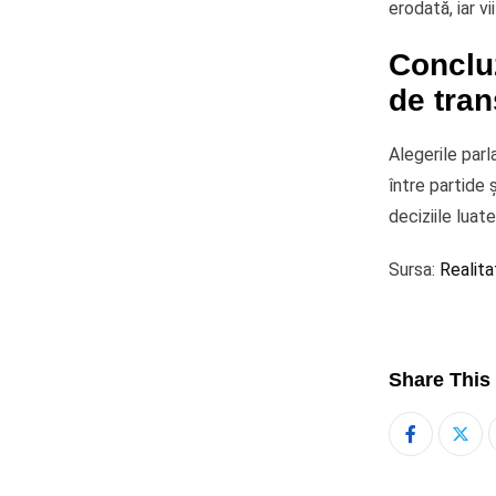
erodată, iar vi
Concluz
de tran
Alegerile par
între partide 
deciziile luat
Sursa:
Realita
Share This