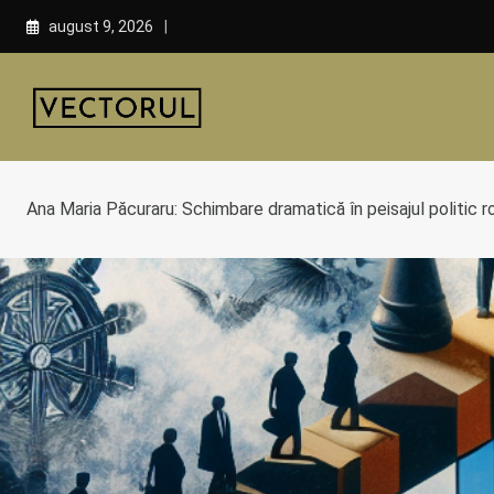
Skip
august 9, 2026
to
content
Ana Maria Păcuraru: Schimbare dramatică în peisajul politic