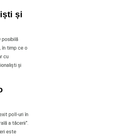
ști și
 posibilă
, în timp ce o
ar cu
onaliști și
o
it poll-uri în
lă a tăcerii”.
deri este