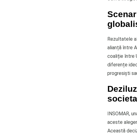
Scenari
globali
Rezultatele a
alianță între 
coaliție între
diferențe ideo
progresiști sa
Deziluz
societa
INSOMAR, una d
aceste alegeri
Această decizi