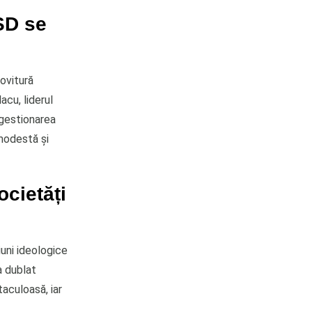
SD se
lovitură
cu, liderul
 gestionarea
 modestă și
ocietăți
iuni ideologice
a dublat
taculoasă, iar