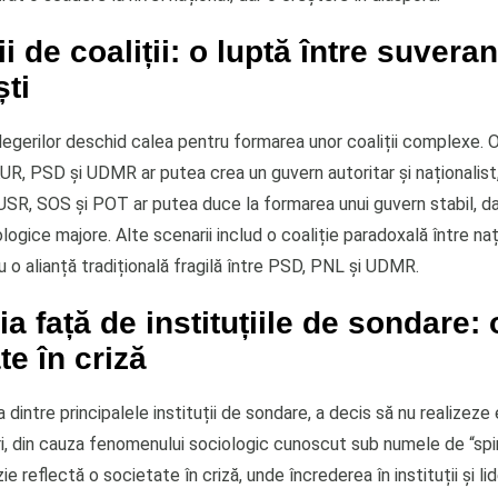
i de coaliții: o luptă între suverani
ști
legerilor deschid calea pentru formarea unor coaliții complexe. O
AUR, PSD și UDMR ar putea crea un guvern autoritar și naționalist
 USR, SOS și POT ar putea duce la formarea unui guvern stabil, d
logice majore. Alte scenarii includ o coaliție paradoxală între nați
u o alianță tradițională fragilă între PSD, PNL și UDMR.
ia față de instituțiile de sondare: 
te în criză
intre principalele instituții de sondare, a decis să nu realizeze ex
, din cauza fenomenului sociologic cunoscut sub numele de “spira
e reflectă o societate în criză, unde încrederea în instituții și li