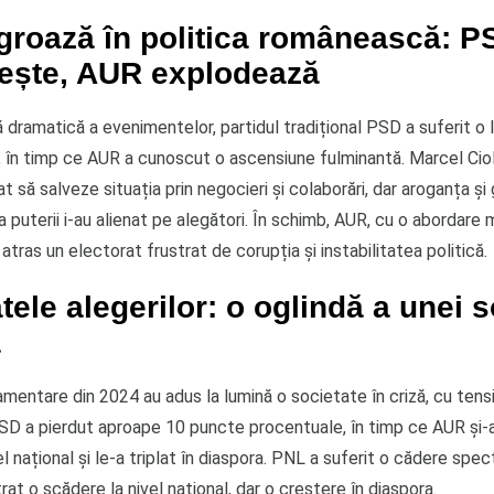
 groază în politica românească: P
ește, AUR explodează
ă dramatică a evenimentelor, partidul tradițional PSD a suferit o 
 în timp ce AUR a cunoscut o ascensiune fulminantă. Marcel Ciola
t să salveze situația prin negocieri și colaborări, dar aroganța și
puterii i-au alienat pe alegători. În schimb, AUR, cu o abordare
 atras un electorat frustrat de corupția și instabilitatea politică.
tele alegerilor: o oglindă a unei s
ă
amentare din 2024 au adus la lumină o societate în criză, cu tens
PSD a pierdut aproape 10 puncte procentuale, în timp ce AUR și-
vel național și le-a triplat în diaspora. PNL a suferit o cădere spec
rat o scădere la nivel național, dar o creștere în diaspora.