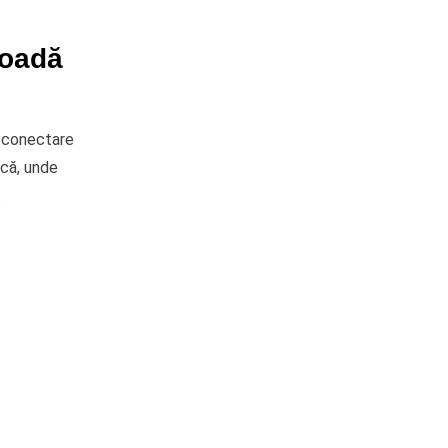
ioadă
reconectare
ică, unde
.