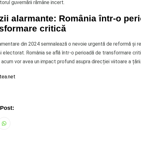
itorul guvernării rămâne incert.
ii alarmante: România într-o per
sformare critică
lamentare din 2024 semnalează o nevoie urgentă de reformă și 
și electorat. România se află într-o perioadă de transformare crit
e acum vor avea un impact profund asupra direcției viitoare a țării
tea.net
 Post:
Whatsapp