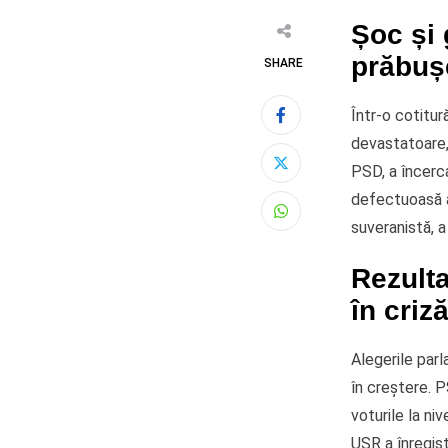
Șoc și
prăbuș
SHARE
Într-o cotitur
devastatoare,
PSD, a încerca
defectuoasă a 
Whatsapp
suveranistă, a
Rezulta
în criz
Alegerile parl
în creștere. 
voturile la ni
USR a înregist