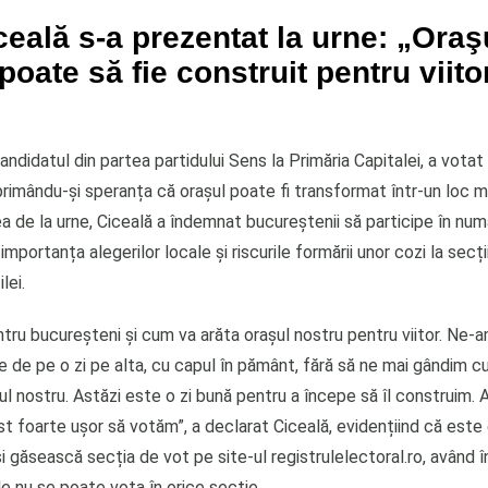
eală s-a prezentat la urne: „Oraş
poate să fie construit pentru viito
andidatul din partea partidului Sens la Primăria Capitalei, a votat
primându-și speranța că orașul poate fi transformat într-un loc m
irea de la urne, Ciceală a îndemnat bucureștenii să participe în nu
 importanța alegerilor locale și riscurile formării unor cozi la secț
lei.
tru bucureşteni şi cum va arăta oraşul nostru pentru viitor. Ne-a
le de pe o zi pe alta, cu capul în pământ, fără să ne mai gândim
rul nostru. Astăzi este o zi bună pentru a începe să îl construim. 
st foarte uşor să votăm”, a declarat Ciceală, evidențiind că este
și găsească secția de vot pe site-ul registrulelectoral.ro, având î
le nu se poate vota în orice secție.