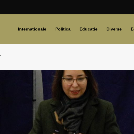
Internationale
Politica
Educatie
Diverse
E
”