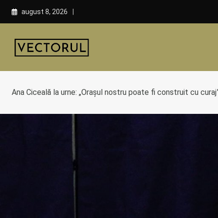
Skip
august 8, 2026
to
content
Ana Ciceală la urne: „Oraşul nostru poate fi construit cu curaj