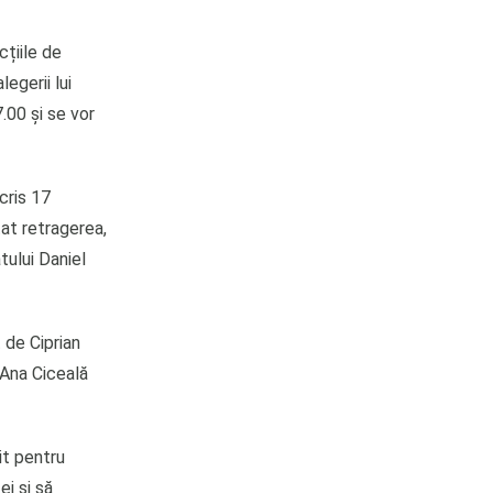
cțiile de
legerii lui
.00 și se vor
cris 17
țat retragerea,
tului Daniel
 de Ciprian
i Ana Ciceală
it pentru
ei și să