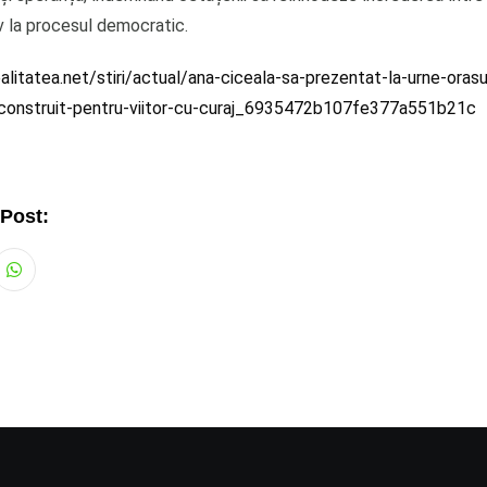
v la procesul democratic.
litatea.net/stiri/actual/ana-ciceala-sa-prezentat-la-urne-orasu
-construit-pentru-viitor-cu-curaj_6935472b107fe377a551b21c
 Post:
Whatsapp