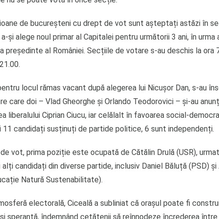
ioane de bucureșteni cu drept de vot sunt așteptați astăzi în se
a-și alege noul primar al Capitalei pentru următorii 3 ani, în urma a
 președinte al României. Secțiile de votare s-au deschis la ora 7
 21.00.
pentru locul rămas vacant după alegerea lui Nicuşor Dan, s-au îns
tre care doi – Vlad Gheorghe și Orlando Teodorovici – și-au anun
ea liberalului Ciprian Ciucu, iar celălalt în favoarea social-democra
i 11 candidați susținuți de partide politice, 6 sunt independenți.
 de vot, prima poziție este ocupată de Cătălin Drulă (USR), urmat
 alți candidați din diverse partide, inclusiv Daniel Băluță (PSD) ș
cație Natură Sustenabilitate).
osferă electorală, Ciceală a subliniat că orașul poate fi constru
j și speranță, îndemnând cetățenii să reînnodeze încrederea între 