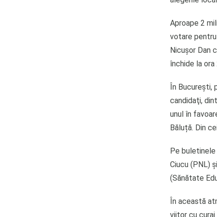
Aproape 2 mil
votare pentru 
Nicușor Dan ca
închide la ora
În Bucureşti, 
candidaţi, din
unul în favoar
Băluță. Din ce
Pe buletinele
Ciucu (PNL) și
(Sănătate Edu
În această atm
viitor cu cura