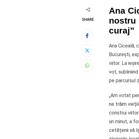
Ana Cic
nostru 
SHARE
curaj”
Ana Ciceală, c
București, ex
viitor. La ieș
Whatsapp
vot, subliniind
pe parcursul zi
„Am votat pen
ne trăim vieţi
construi viito
un minut, a fo
cetățenii să î
alegerile loca