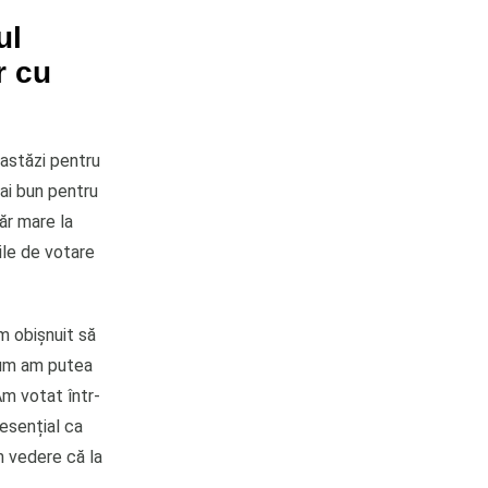
ul
r cu
 astăzi pentru
ai bun pentru
măr mare la
iile de votare
m obişnuit să
 cum am putea
Am votat într-
 esențial ca
n vedere că la