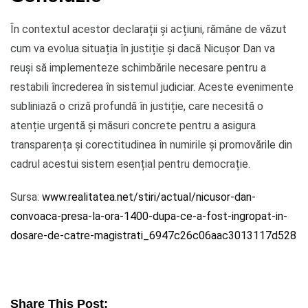
În contextul acestor declarații și acțiuni, rămâne de văzut
cum va evolua situația în justiție și dacă Nicușor Dan va
reuși să implementeze schimbările necesare pentru a
restabili încrederea în sistemul judiciar. Aceste evenimente
subliniază o criză profundă în justiție, care necesită o
atenție urgentă și măsuri concrete pentru a asigura
transparența și corectitudinea în numirile și promovările din
cadrul acestui sistem esențial pentru democrație.
Sursa:
www.realitatea.net/stiri/actual/nicusor-dan-
convoaca-presa-la-ora-1400-dupa-ce-a-fost-ingropat-in-
dosare-de-catre-magistrati_6947c26c06aac3013117d528
Share This Post: