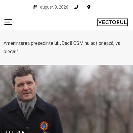
Skip
august 9, 2026
to
content
Amenințarea președintelui: „Dacă CSM nu acționează, va
pleca!”
POLITICA