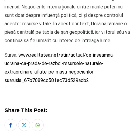
imensă. Negocierile internaționale dintre marile puteri nu
sunt doar despre influență politică, ci și despre controlul
acestor resurse vitale. În acest context, Ucraina rămâne o
piesă centrală pe tabla de șah geopolitică, iar viitorul său va
continua să fie urmărit cu interes de întreaga lume.
Sursa:
www.realitatea.net/stiri/actual/ce-inseamna-
ucraina-ca-prada-de-razboi-resursele-naturale-
extraordinare-aflate-pe-masa-negocierilor-
suarusia_67b7089cc581ec73d529acb2
Share This Post:
Whatsapp