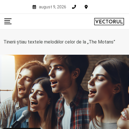
Skip
august 9, 2026
to
content
Tinerii știau textele melodiilor celor de la „The Motans”