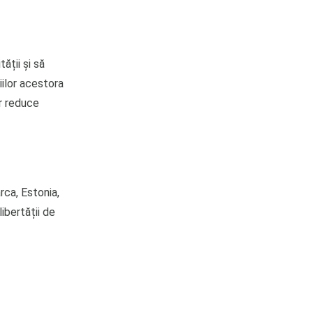
ății și să
iilor acestora
ar reduce
rca, Estonia,
ibertății de