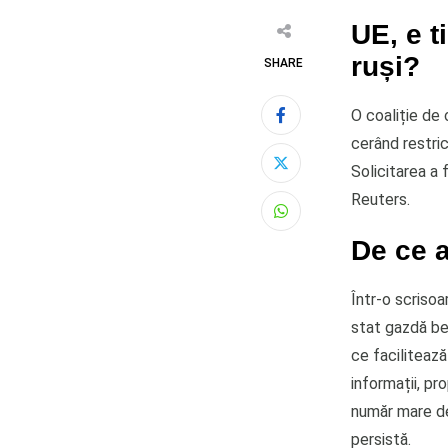
UE, e t
ruși?
SHARE
O coaliție de 
cerând restricț
Solicitarea a 
Reuters.
Whatsapp
De ce 
Într-o scrisoa
stat gazdă ben
ce facilitează
informații, pr
număr mare de
persistă.