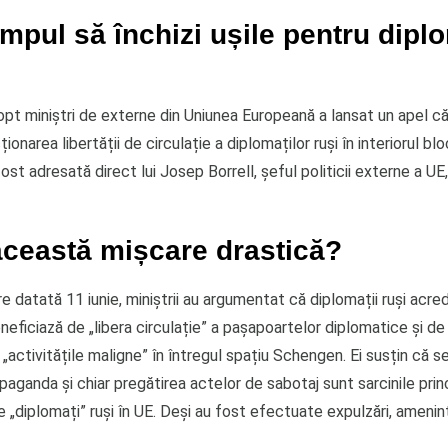
impul să închizi ușile pentru diplo
opt miniștri de externe din Uniunea Europeană a lansat un apel că
ionarea libertății de circulație a diplomaților ruși în interiorul blo
fost adresată direct lui Josep Borrell, șeful politicii externe a UE,
această mișcare drastică?
re datată 11 iunie, miniștrii au argumentat că diplomații ruși acred
eficiază de „libera circulație” a pașapoartelor diplomatice și de
 „activitățile maligne” în întregul spațiu Schengen. Ei susțin că se
opaganda și chiar pregătirea actelor de sabotaj sunt sarcinile prin
 „diplomați” ruși în UE. Deși au fost efectuate expulzări, amenin