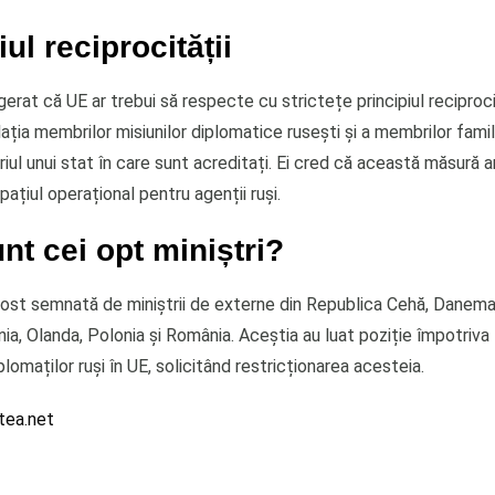
iul reciprocității
ugerat că UE ar trebui să respecte cu strictețe principiul reciprocit
lația membrilor misiunilor diplomatice rusești și a membrilor famil
riul unui stat în care sunt acreditați. Ei cred că această măsură 
pațiul operațional pentru agenții ruși.
nt cei opt miniștri?
fost semnată de miniștrii de externe din Republica Cehă, Danema
nia, Olanda, Polonia și România. Aceștia au luat poziție împotriva l
iplomaților ruși în UE, solicitând restricționarea acesteia.
tea.net