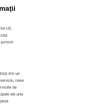
mații
tre UE,
cului.
 potrivit
itați într-un
 serviciu, ceea
rviciile de
cipale ale unui
țarea