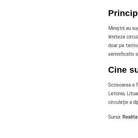
Princip
Miniștrii au s
limiteze circu
doar pe terito
semnificativ s
Cine su
Scrisoarea a 
Letonia, Litua
circulație a d
Sursa:
Realita