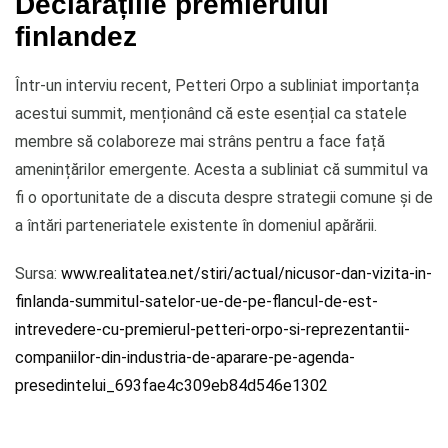
Declarațiile premierului
finlandez
Într-un interviu recent, Petteri Orpo a subliniat importanța
acestui summit, menționând că este esențial ca statele
membre să colaboreze mai strâns pentru a face față
amenințărilor emergente. Acesta a subliniat că summitul va
fi o oportunitate de a discuta despre strategii comune și de
a întări parteneriatele existente în domeniul apărării.
Sursa:
www.realitatea.net/stiri/actual/nicusor-dan-vizita-in-
finlanda-summitul-satelor-ue-de-pe-flancul-de-est-
intrevedere-cu-premierul-petteri-orpo-si-reprezentantii-
companiilor-din-industria-de-aparare-pe-agenda-
presedintelui_693fae4c309eb84d546e1302