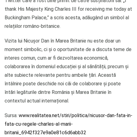
Twitter care a fost bine primit de către susținătorii săi. „I
thank His Majesty King Charles III for receiving me today at
Buckingham Palace,” a scris acesta, adăugând un simbol al
relațiilor româno-britanice.
Vizita lui Nicușor Dan în Marea Britanie nu este doar un
moment simbolic, ci și o oportunitate de a discuta teme de
interes comun, cum ar fi dezvoltarea economică,
colaborarea în domeniul educației și al sănătății, precum și
alte subiecte relevante pentru ambele țări. Această
întâlnire poate deschide noi căi de colaborare și poate
întări legăturile dintre România și Marea Britanie în
contextul actual internațional.
Sursa:
www.realitatea.net/stiri/politica/nicusor-dan-fata-in-
fata-cu-regele-charles-al-marii-
britanii_6942f327e9a0e81c6d6abb32