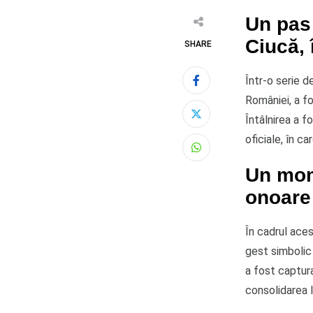
Un pas
Ciucă, 
SHARE
Într-o serie 
României, a fo
Întâlnirea a f
oficiale, în c
Whatsapp
Un mom
onoare
În cadrul aces
gest simbolic
a fost captura
consolidarea l