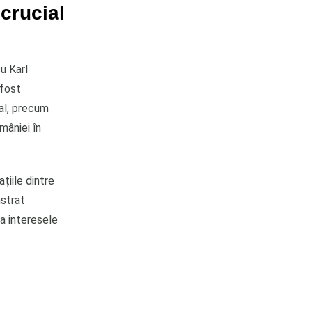
crucial
cu Karl
 fost
al, precum
mâniei în
țiile dintre
nstrat
a interesele