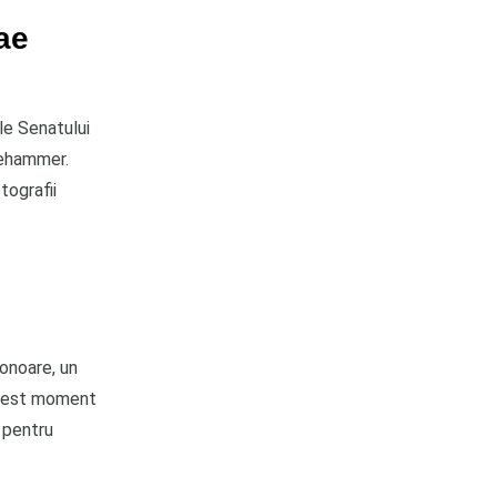
ae
le Senatului
 Nehammer.
tografii
 onoare, un
 Acest moment
ă pentru