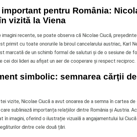
 important pentru România: Nicol
în vizită la Viena
de imagini recente, se poate observa că Nicolae Ciucă, președinte
st primit cu toate onorurile la biroul cancelarului austriac, Karl
ost marcată de un schimb formal de saluturi și de o sesiune de fo
are cei doi lideri au afișat un aer de cooperare și respect reciproc.
ent simbolic: semnarea cărții de
tei vizite, Nicolae Ciucă a avut onoarea de a semna în cartea de
 care subliniază importanța relațiilor dintre România și Austria.
t în imagini, oferind o ilustrație vizuală a angajamentului lui Ciuc
egăturilor dintre cele două țări.