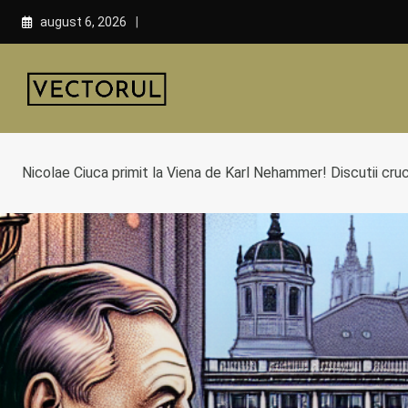
Skip
august 6, 2026
to
content
Nicolae Ciuca primit la Viena de Karl Nehammer! Discutii cru