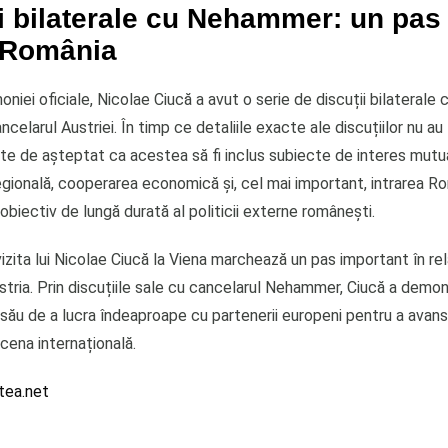
i bilaterale cu Nehammer: un pas 
 România
niei oficiale, Nicolae Ciucă a avut o serie de discuții bilaterale 
elarul Austriei. În timp ce detaliile exacte ale discuțiilor nu au
ste de așteptat ca acestea să fi inclus subiecte de interes mutu
egională, cooperarea economică și, cel mai important, intrarea Ro
biectiv de lungă durată al politicii externe românești.
vizita lui Nicolae Ciucă la Viena marchează un pas important în rela
stria. Prin discuțiile sale cu cancelarul Nehammer, Ciucă a demo
său de a lucra îndeaproape cu partenerii europeni pentru a avans
cena internațională.
tea.net