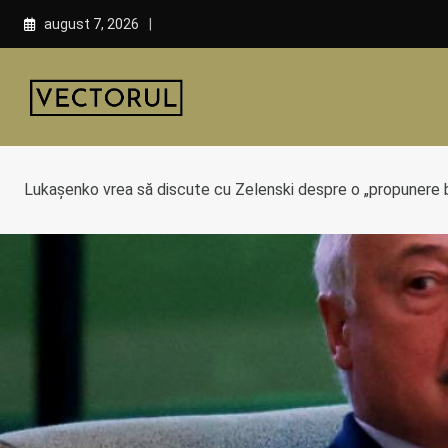
Skip
august 7, 2026
to
content
Lukașenko vrea să discute cu Zelenski despre o „propunere b