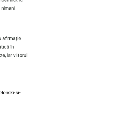
 nimeni.
o afirmație
tică în
, iar viitorul
lenski-si-