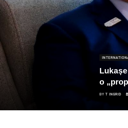
INTERNATION
Lukașen
o „prop
BY
T INGRID