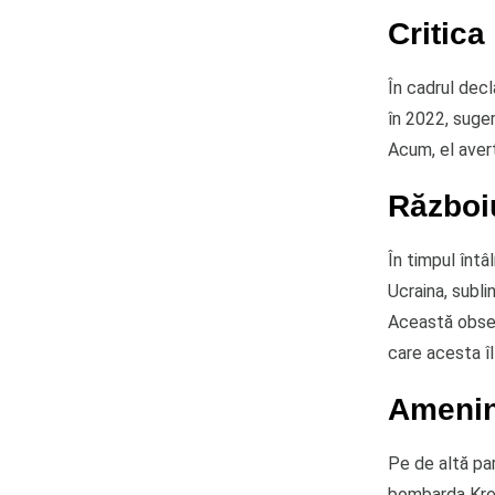
Critica
În cadrul decl
în 2022, suger
Acum, el avert
Războiu
În timpul întâ
Ucraina, sublin
Această observ
care acesta îl
Ameninț
Pe de altă pa
bombarda Krem