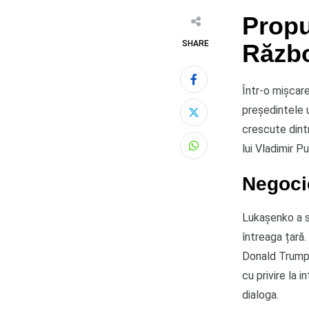
Propu
SHARE
Războ
Într-o mișcare
președintele 
crescute dintr
lui Vladimir Pu
Whatsapp
Negocie
Lukașenko a s
întreaga țară.
Donald Trump ș
cu privire la i
dialoga.