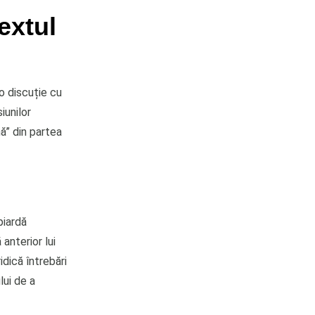
extul
 o discuție cu
iunilor
ă” din partea
piardă
 anterior lui
dică întrebări
lui de a