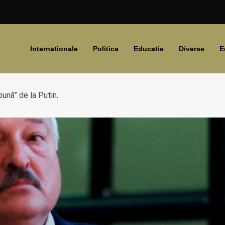
Internationale
Politica
Educatie
Diverse
E
ună” de la Putin.