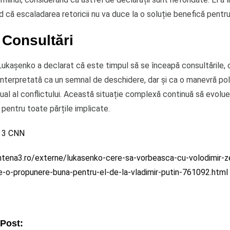
nd că escaladarea retoricii nu va duce la o soluție benefică pentru
 Consultări
Lukașenko a declarat că este timpul să se înceapă consultările, 
interpretată ca un semnal de deschidere, dar și ca o manevră poli
al al conflictului. Această situație complexă continuă să evolueze
pentru toate părțile implicate.
 3 CNN
tena3.ro/externe/lukasenko-cere-sa-vorbeasca-cu-volodimir-ze
e-o-propunere-buna-pentru-el-de-la-vladimir-putin-761092.html
 Post: