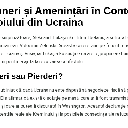
neri și Amenințări în Cont
iului din Ucraina
 surprinzătoare, Aleksandr Lukașenko, liderul belarus, a solicitat
ucrainean, Volodimir Zelenski. Această cerere vine pe fondul tens
e Ucraina și Rusia, iar Lukașenko susține că are o „propunere bun
tin pentru a ajuta la rezolvarea conflictului.
ri sau Pierderi?
ubliniat că, dacă Ucraina nu este dispusă să negocieze, riscă să 
 El a afirmat că există o soluție pe masă, care ar fi fost transmisă
i care ar putea fi discutată în Washington. Această declarație ri
ntențiile reale ale Kremlinului și la posibilele consecințe ale refuzu