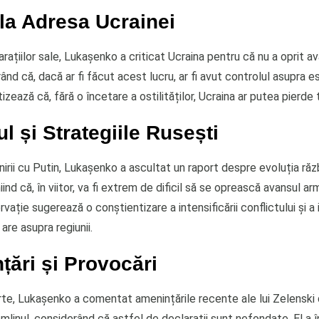
 la Adresa Ucrainei
arațiilor sale, Lukașenko a criticat Ucraina pentru că nu a oprit av
ând că, dacă ar fi făcut acest lucru, ar fi avut controlul asupra est
izează că, fără o încetare a ostilităților, Ucraina ar putea pierde 
l și Strategiile Rusești
lnirii cu Putin, Lukașenko a ascultat un raport despre evoluția răzb
iind că, în viitor, va fi extrem de dificil să se oprească avansul ar
ație sugerează o conștientizare a intensificării conflictului și a
 are asupra regiunii.
ări și Provocări
rte, Lukașenko a comentat amenințările recente ale lui Zelenski 
linul, considerând că astfel de declarații sunt nefondate. El a 