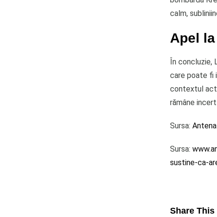
calm, sublinii
Apel la
În concluzie, 
care poate fi 
contextul actu
rămâne incert 
Sursa:
Antena
Sursa:
www.an
sustine-ca-ar
Share This