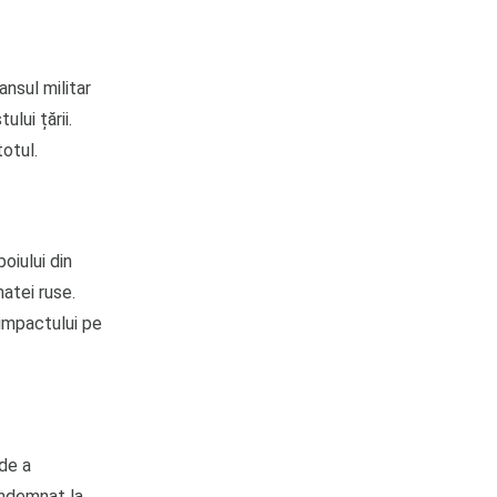
ansul militar
ului țării.
totul.
oiului din
matei ruse.
 impactului pe
de a
îndemnat la