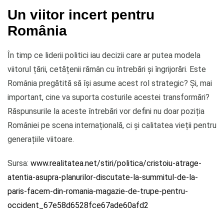
Un viitor incert pentru
România
În timp ce liderii politici iau decizii care ar putea modela
viitorul țării, cetățenii rămân cu întrebări și îngrijorări. Este
România pregătită să își asume acest rol strategic? Și, mai
important, cine va suporta costurile acestei transformări?
Răspunsurile la aceste întrebări vor defini nu doar poziția
României pe scena internațională, ci și calitatea vieții pentru
generațiile viitoare.
Sursa:
www.realitatea.net/stiri/politica/cristoiu-atrage-
atentia-asupra-planurilor-discutate-la-summitul-de-la-
paris-facem-din-romania-magazie-de-trupe-pentru-
occident_67e58d6528fce67ade60afd2