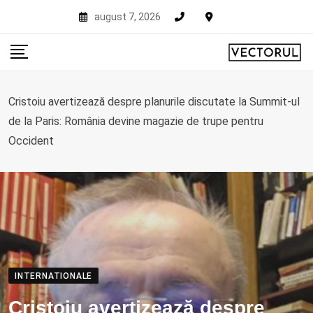
Skip
august 7, 2026
to
content
Cristoiu avertizează despre planurile discutate la Summit-ul
de la Paris: România devine magazie de trupe pentru
Occident
INTERNATIONALE
Cristoiu avertizează despre