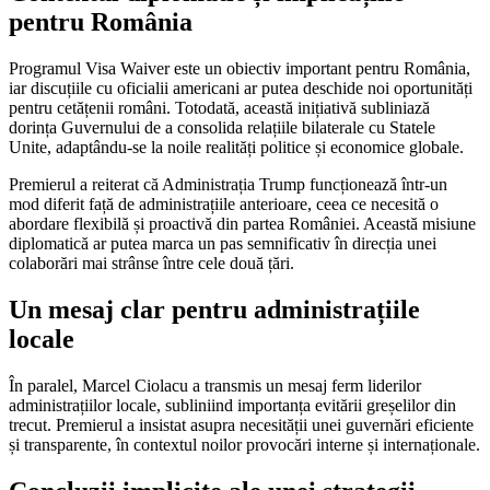
pentru România
Programul Visa Waiver este un obiectiv important pentru România,
iar discuțiile cu oficialii americani ar putea deschide noi oportunități
pentru cetățenii români. Totodată, această inițiativă subliniază
dorința Guvernului de a consolida relațiile bilaterale cu Statele
Unite, adaptându-se la noile realități politice și economice globale.
Premierul a reiterat că Administrația Trump funcționează într-un
mod diferit față de administrațiile anterioare, ceea ce necesită o
abordare flexibilă și proactivă din partea României. Această misiune
diplomatică ar putea marca un pas semnificativ în direcția unei
colaborări mai strânse între cele două țări.
Un mesaj clar pentru administrațiile
locale
În paralel, Marcel Ciolacu a transmis un mesaj ferm liderilor
administrațiilor locale, subliniind importanța evitării greșelilor din
trecut. Premierul a insistat asupra necesității unei guvernări eficiente
și transparente, în contextul noilor provocări interne și internaționale.