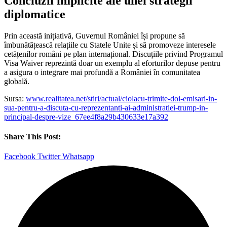
Concluzii implicite ale unei strategii
diplomatice
Prin această inițiativă, Guvernul României își propune să
îmbunătățească relațiile cu Statele Unite și să promoveze interesele
cetățenilor români pe plan internațional. Discuțiile privind Programul
Visa Waiver reprezintă doar un exemplu al eforturilor depuse pentru
a asigura o integrare mai profundă a României în comunitatea
globală.
Sursa:
www.realitatea.net/stiri/actual/ciolacu-trimite-doi-emisari-in-
sua-pentru-a-discuta-cu-reprezentanti-ai-administratiei-trump-in-
principal-despre-vize_67ee4f8a29b430633e17a392
Share This Post:
Facebook
Twitter
Whatsapp