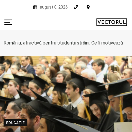
Skip
august 8, 2026
to
content
România, atractivă pentru studenții străini. Ce îi motivează
EDUCATIE