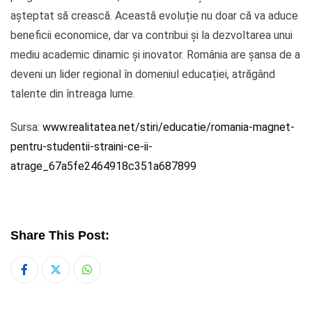
așteptat să crească. Această evoluție nu doar că va aduce
beneficii economice, dar va contribui și la dezvoltarea unui
mediu academic dinamic și inovator. România are șansa de a
deveni un lider regional în domeniul educației, atrăgând
talente din întreaga lume.
Sursa:
www.realitatea.net/stiri/educatie/romania-magnet-
pentru-studentii-straini-ce-ii-
atrage_67a5fe2464918c351a687899
Share This Post:
Whatsapp