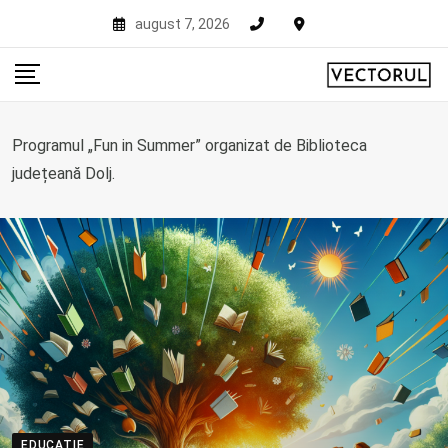
Skip
august 7, 2026
to
content
Programul „Fun in Summer” organizat de Biblioteca
județeană Dolj.
EDUCATIE