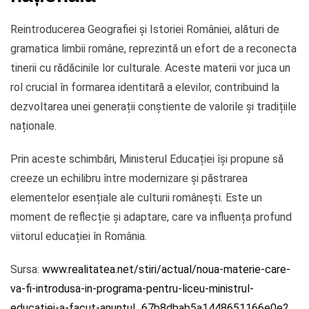
Reintroducerea Geografiei și Istoriei României, alături de
gramatica limbii române, reprezintă un efort de a reconecta
tinerii cu rădăcinile lor culturale. Aceste materii vor juca un
rol crucial în formarea identitară a elevilor, contribuind la
dezvoltarea unei generații conștiente de valorile și tradițiile
naționale.
Prin aceste schimbări, Ministerul Educației își propune să
creeze un echilibru între modernizare și păstrarea
elementelor esențiale ale culturii românești. Este un
moment de reflecție și adaptare, care va influența profund
viitorul educației în România.
Sursa:
www.realitatea.net/stiri/actual/noua-materie-care-
va-fi-introdusa-in-programa-pentru-liceu-ministrul-
educatiei-a-facut-anuntul_67b8dbab5a1448651166e0e2